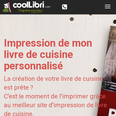
Impression de mon
livre de cuisine
personnalisé
La création de votre livre de cuisine
est prête ?
C'est le moment de l'imprimer grâce
au meilleur site d'impression de livre
de cuisine.