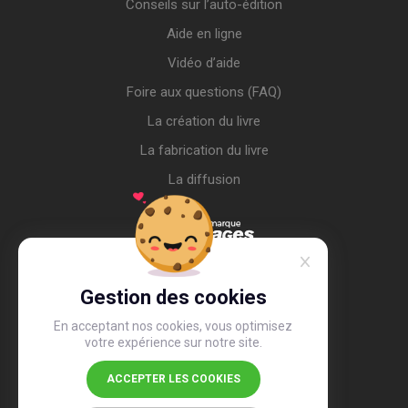
Conseils sur l’auto-édition
Aide en ligne
Vidéo d’aide
Foire aux questions (FAQ)
La création du livre
La fabrication du livre
La diffusion
Gestion des cookies
En acceptant nos cookies, vous optimisez
votre expérience sur notre site.
ACCEPTER LES COOKIES
4,4
/5
26 502 avis