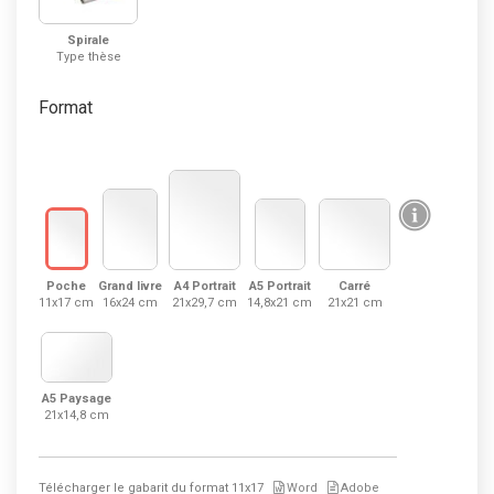
Spirale
Type thèse
Format
Poche
Grand livre
A4 Portrait
A5 Portrait
Carré
11x17 cm
16x24 cm
21x29,7 cm
14,8x21 cm
21x21 cm
A5 Paysage
21x14,8 cm
Télécharger le gabarit du format
11x17
Word
Adobe