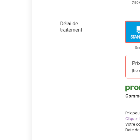
7,50
Délai de
traitement
Gra
Pri
(hor
Comm
Prix pou
Cliquer 
Votre c
Date de 