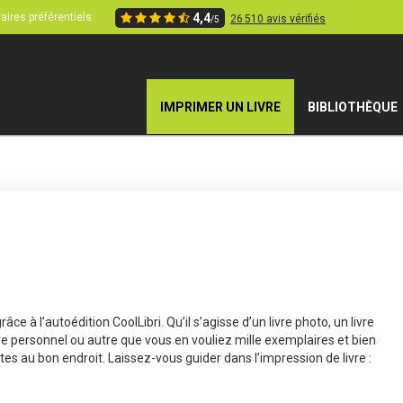
aires préférentiels
4,4
26 510 avis vérifiés
/5
IMPRIMER UN LIVRE
BIBLIOTHÈQUE
âce à l’autoédition CoolLibri. Qu’il s’agisse d’un livre photo, un livre
livre personnel ou autre que vous en vouliez mille exemplaires et bien
tes au bon endroit. Laissez-vous guider dans l’impression de livre :