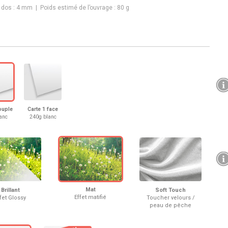
u dos :
4
mm | Poids estimé de l’ouvrage :
80 g
souple
Carte 1 face
anc
240g blanc
Mat
Brillant
Soft Touch
Effet matifié
fet Glossy
Toucher velours /
peau de pêche