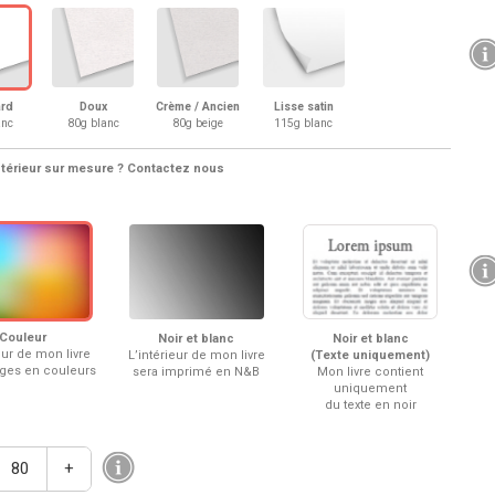
ard
Doux
Crème / Ancien
Lisse satin
anc
80g blanc
80g beige
115g blanc
ntérieur sur mesure ? Contactez nous
Couleur
Noir et blanc
Noir et blanc
eur de mon livre
L’intérieur de mon livre
(Texte uniquement)
ges en couleurs
sera imprimé en N&B
Mon livre contient
uniquement
du texte en noir
+