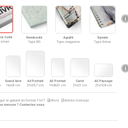
ré Collé
Rembordé
Agrafé
Spirale
 roman
Type BD
Type magazine
Type thèse
Grand livre
A4 Portrait
A5 Portrait
Carré
A5 Paysage
m
16x24 cm
21x29,7 cm
14,8x21 cm
21x21 cm
21x14,8 cm
ger le gabarit du format
11x17
Word
Adobe Indesign
sur mesure ? Contactez nous