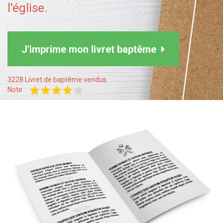
l'église.
J'imprime mon livret baptême
3228 Livret de baptême vendus.
Note