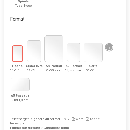
Spirale
Type thèse
Format
Poche
Grand livre
A4 Portrait
A5 Portrait
Carré
11x17 cm
16x24 cm
21x29,7 cm
14,8x21 cm
21x21 cm
A5 Paysage
21x14,8 cm
Télécharger le gabarit du format
11x17
Word
Adobe
Indesign
Format sur mesure ? Contactez nous