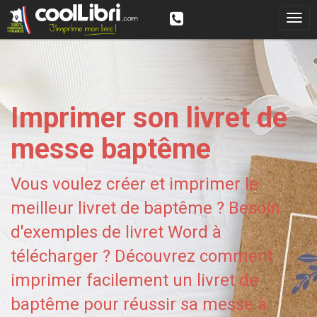
Imprimer son livret de
messe baptême
Vous voulez créer et imprimer le
meilleur livret de baptême ? Besoin
d'exemples de livret Word à
télécharger ? Découvrez comment
imprimer facilement un livret de
baptême pour réussir sa messe à