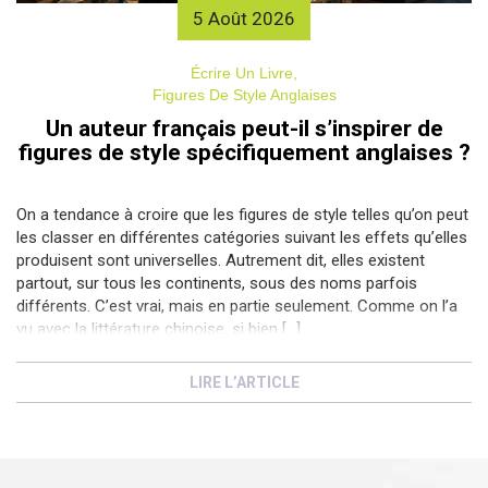
5 Août 2026
Écrire Un Livre,
Figures De Style Anglaises
Un auteur français peut-il s’inspirer de
figures de style spécifiquement anglaises ?
On a tendance à croire que les figures de style telles qu’on peut
les classer en différentes catégories suivant les effets qu’elles
produisent sont universelles. Autrement dit, elles existent
partout, sur tous les continents, sous des noms parfois
différents. C’est vrai, mais en partie seulement. Comme on l’a
vu avec la littérature chinoise, si bien […]
L’article
Un auteur français peut-il s’inspirer de figures de style
LIRE L’ARTICLE
spécifiquement anglaises ?
est apparu en premier sur
Écrire un
livre et autoédition, le blog.
.