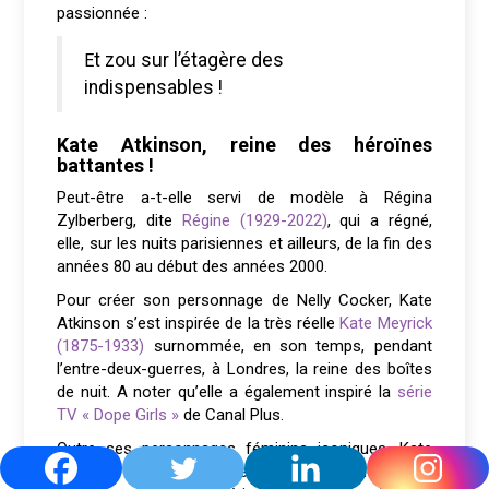
passionnée :
Et zou sur l’étagère des
indispensables !
Kate Atkinson, reine des héroïnes
battantes !
Peut-être a-t-elle servi de modèle à Régina
Zylberberg, dite
Régine (1929-2022)
, qui a régné,
elle, sur les nuits parisiennes et ailleurs, de la fin des
années 80 au début des années 2000.
Pour créer son personnage de Nelly Cocker, Kate
Atkinson s’est inspirée de la très réelle
Kate Meyrick
(1875-1933)
surnommée, en son temps, pendant
l’entre-deux-guerres, à Londres, la reine des boîtes
de nuit. A noter qu’elle a également inspiré la
série
TV « Dope Girls »
de Canal Plus.
Outre ses personnages féminins iconiques, Kate
Atkinson a aussi créée des univers avec des héros