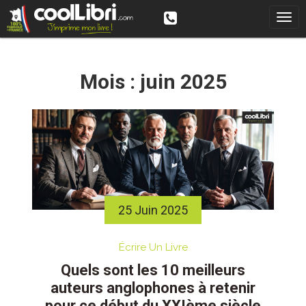
Skip
to
content
Mois :
juin 2025
25 Juin 2025
Écrire Un Livre
Quels sont les 10 meilleurs
auteurs anglophones à retenir
pour ce début du XXIème siècle