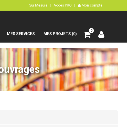
Sur Mesure |
Accès PRO |
Mon compte
0
MES SERVICES
MES PROJETS (0)
’ouvrages