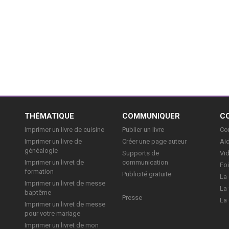
E
THÉMATIQUE
COMMUNIQUER
C
Imprimer un livre de cuisine
Publier un livre
Con
Imprimer un livre de
Créer une page auteur
Aid
généalogie
Supports de
Vi
Imprimer un livret de
communication
Foi
formation
Publicité gratuite
La 
Imprimer un livret de messe
La 
baptême
Presse
La 
Imprimer un livret de messe
pour votre mariage
Imprimer un livret de mon