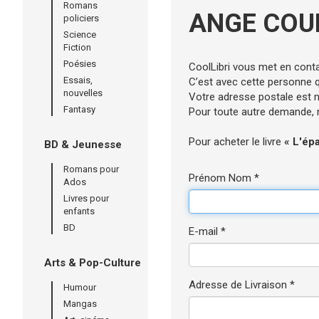
Romans
ANGE COU
policiers
Science
Fiction
Poésies
CoolLibri vous met en cont
Essais,
C’est avec cette personne qu
nouvelles
Votre adresse postale est né
Fantasy
Pour toute autre demande, n’
Pour acheter le livre
« L'ép
BD & Jeunesse
Romans pour
Prénom Nom *
Ados
Livres pour
enfants
BD
E-mail *
Arts & Pop-Culture
Adresse de Livraison *
Humour
Mangas