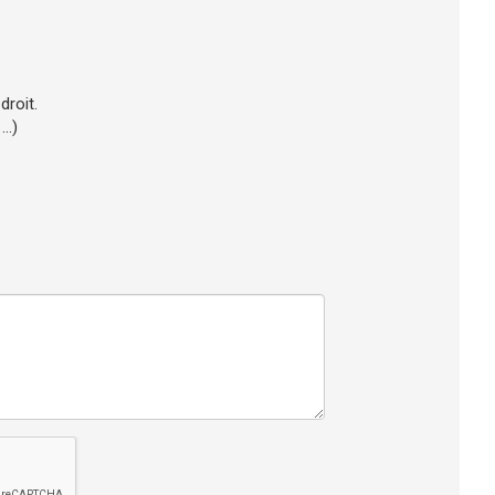
droit.
..)