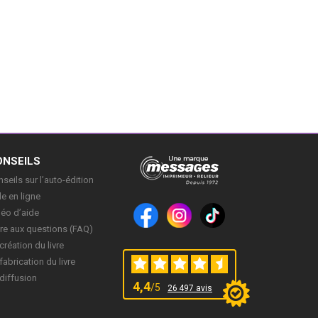
ONSEILS
seils sur l’auto-édition
e en ligne
déo d’aide
re aux questions (FAQ)
création du livre
fabrication du livre
diffusion
4,4
/5
26 497 avis