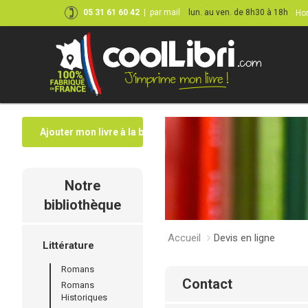
05 31 61 60 42
|
par mail
lun. au ven. de 8h30 à 18h
Hor
Ajouter mon livre à la bibliothèque
Notre
bibliothèque
Accueil
Devis en ligne
Littérature
Romans
contact
Romans
Historiques