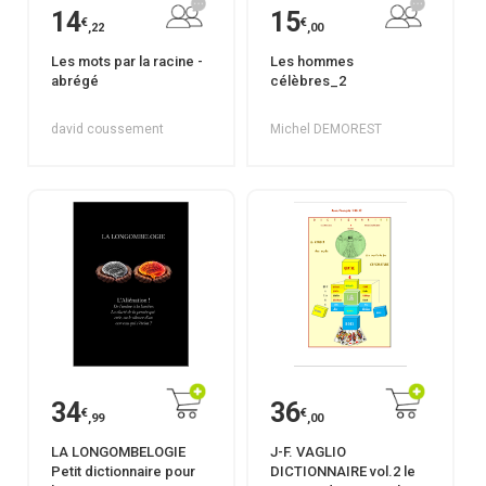
14
15
€
€
,22
,00
Les mots par la racine -
Les hommes
abrégé
célèbres_2
david coussement
Michel DEMOREST
34
36
€
€
,99
,00
LA LONGOMBELOGIE
J-F. VAGLIO
Petit dictionnaire pour
DICTIONNAIRE vol.2 le