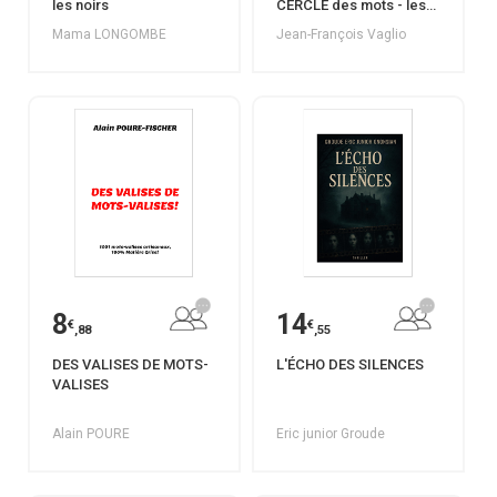
les noirs
CERCLE des mots - les
mots de la
Mama LONGOMBE
Jean-François Vaglio
QUADRATURE
8
14
€
€
,88
,55
DES VALISES DE MOTS-
L'ÉCHO DES SILENCES
VALISES
Alain POURE
Eric junior Groude