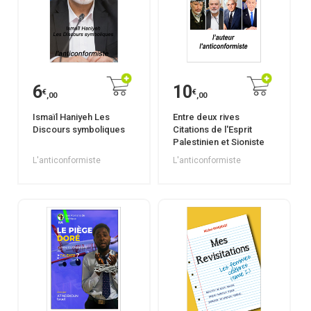
6
10
€
€
,00
,00
Ismaïl Haniyeh Les
Entre deux rives
Discours symboliques
Citations de l'Esprit
Palestinien et Sioniste
L'anticonformiste
L'anticonformiste