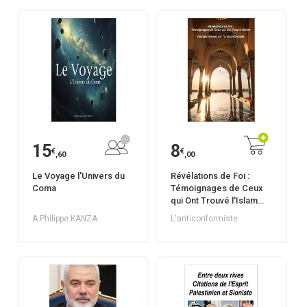
15
8
€
€
,60
,00
Le Voyage l'Univers du
Révélations de Foi :
Coma
Témoignages de Ceux
qui Ont Trouvé l'Islam
Recueil réalisé par
A.Philippe KANZA
L'anticonformiste
l'anticonformiste