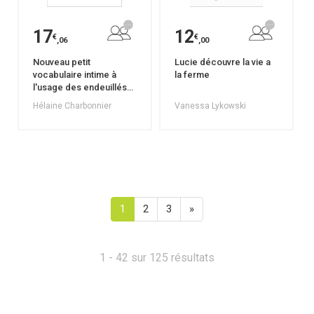
17
12
€
€
,06
,00
Nouveau petit
Lucie découvre la vie a
vocabulaire intime à
la ferme
l'usage des endeuillés
du monde
Hélaine Charbonnier
Vanessa Lykowski
1
2
3
»
1 - 42 sur 125 résultats