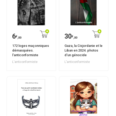
6
30
€
€
,00
,00
172 loges maçonniques
Gaza, la Cisjordanie et le
démasquées.
Liban en 2024. photos
l'anticonformiste
d'un génocide
L'anticonformiste
L'anticonformiste