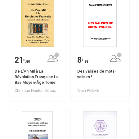
21
8
€
€
,80
,88
De L'An Mil à La
Des valises de mots-
Révolution Française Le
valises !
Bas Moyen-Âge Tome I
Volume 1 Introduction
Christian Finidori-Gilloux
Alain POURE
Générale - Philosophie
et Spiritualité