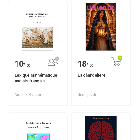
10
18
€
€
,00
,00
Lexique mathématique
La chandelière
anglais-français
Nicolas Bacaer
driss jeddi