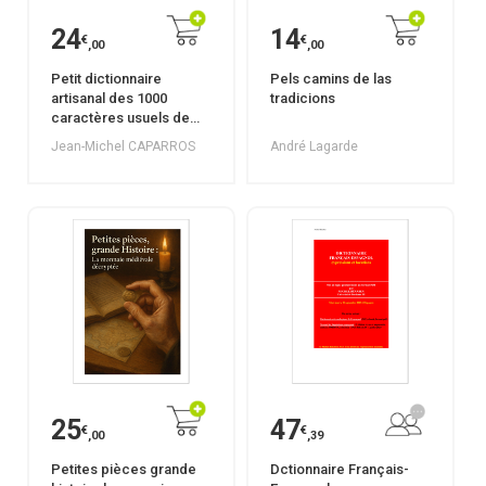
24
14
€
€
,00
,00
Petit dictionnaire
Pels camins de las
artisanal des 1000
tradicions
caractères usuels de
l'écriture chinoise
Jean-Michel CAPARROS
André Lagarde
25
47
€
€
,00
,39
Petites pièces grande
Dctionnaire Français-