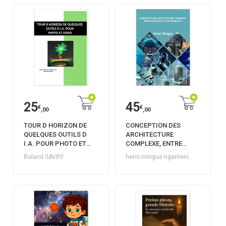
25
45
€
€
,00
,00
TOUR D HORIZON DE
CONCEPTION DES
QUELQUES OUTILS D
ARCHITECTURE
I.A. POUR PHOTO ET
COMPLEXE, ENTRE
VIDEO
EFFICACITE ET
Roland SAVRY
henri mingue ngameni
DISPONIBILITÉ