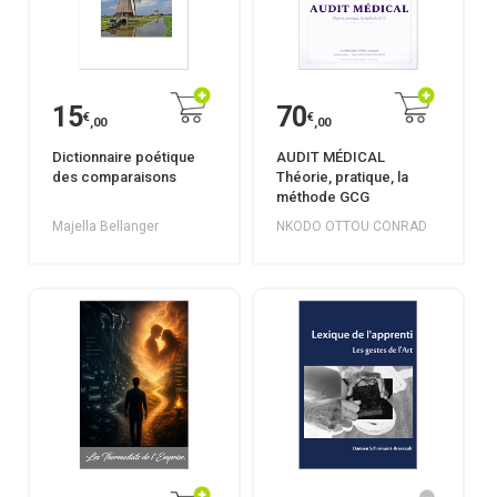
15
70
€
€
,00
,00
Dictionnaire poétique
AUDIT MÉDICAL
des comparaisons
Théorie, pratique, la
méthode GCG
Majella Bellanger
NKODO OTTOU CONRAD