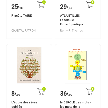
25
29
€
€
,00
,40
Planète TAIRE
ATLANTILLES :
Fascicule
Encyclopédique
"KHANAWA" Tome 1
CHANTAL PATRON
Rémy R. Thomas
8
36
€
€
,00
,00
L'école des rêves
le CERCLE des mots -
oubliés
les mots de la