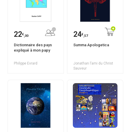
22
24
€
€
,00
,57
Dictionnaire des pays
Summa Apologetica
expliqué à mon papy
Philippe Evrard
Jonathan l’ami du Christ
Sauveur