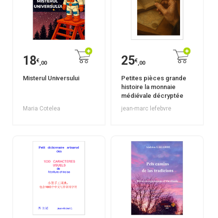
18
25
€
€
,00
,00
Misterul Universului
Petites pièces grande
histoire la monnaie
médiévale décryptée
Maria Cotelea
jean-marc lefebvre