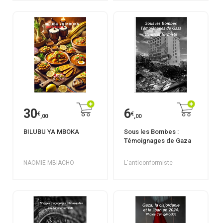
30
6
€
€
,00
,00
BILUBU YA MBOKA
Sous les Bombes :
Témoignages de Gaza
NAOMIE MBIACHO
L'anticonformiste