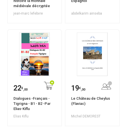
histoire la monnaie
Espagnol
médiévale décryptée
jean-marc lefebvre
abdelkarim ainseba
22
19
€
€
,00
,00
Dialogues -Français -
Le Château de Cheylus
Tigrigna - B1 - B2 -Par
(Flaviac)
Elias-Kiflu
Elias Kiflu
Michel DEMOREST