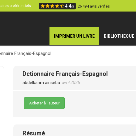
aires préférentiels
4,4
26 494 avis vérifiés
/5
IMPRIMER UN LIVRE
BIBLIOTHÈQUE
onnaire Français-Espagnol
Dctionnaire Français-Espagnol
abdelkarim ainseba
avril 2025
Acheter à l’auteur
Résumé