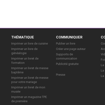
E
THÉMATIQUE
COMMUNIQUER
C
Imprimer un livre de cuisine
Publier un livre
Con
Imprimer un livre de
Créer une page auteur
Aid
généalogie
Supports de
Vi
Imprimer un livret de
communication
Foi
formation
Publicité gratuite
La 
Imprimer un livret de messe
La 
baptême
Presse
La 
Imprimer un livret de messe
pour votre mariage
Imprimer un livret de mon
musée
Imprimer un magazine TPE
de première