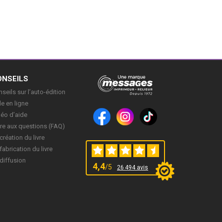
ONSEILS
seils sur l’auto-édition
e en ligne
déo d’aide
re aux questions (FAQ)
création du livre
fabrication du livre
diffusion
4,4
/5
26 494 avis