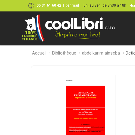
05 31 61 60 42
|
par mail
lun. au ven. de 8h30 à 18h
Hor
Accueil
Bibliothèque
abdelkarim ainseba
Dcti