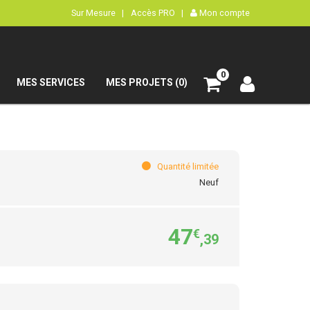
Sur Mesure |
Accès PRO |
Mon compte
0
MES SERVICES
MES PROJETS (0)
Quantité limitée
Neuf
47
€
,39