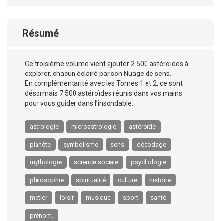
Résumé
Ce troisième volume vient ajouter 2 500 astéroïdes à
explorer, chacun éclairé par son Nuage de sens.
En complémentarité avec les Tomes 1 et 2, ce sont
désormais 7 500 astéroïdes réunis dans vos mains
pour vous guider dans l’insondable.
astrologie
microastrologie
astéroïde
planète
symbolisme
sens
décodage
mythologie
science sociale
psychologie
philosophie
spiritualité
culture
histoire
métier
loisir
musique
sport
santé
prénom.