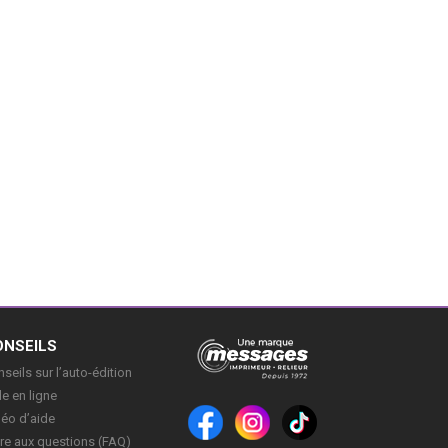
ONSEILS
seils sur l’auto-édition
e en ligne
déo d’aide
re aux questions (FAQ)