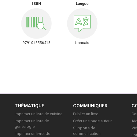
ISBN
Langue
9791043556418
francais
E
THÉMATIQUE
COMMUNIQUER
C
Imprimer un livre de cuisine
Publier un livre
Con
Imprimer un livre de
Créer une page auteur
Aid
généalogie
Supports de
Vi
Imprimer un livret de
communication
Foi