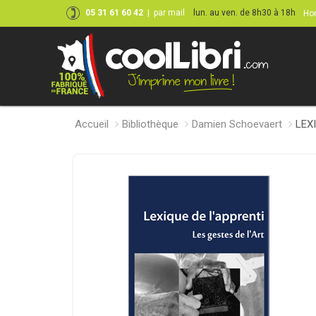
05 31 61 60 42
|
par mail
lun. au ven. de 8h30 à 18h
Hor
Accueil
Bibliothèque
Damien Schoevaert
LEXI