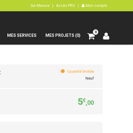
Sur Mesure |
Accès PRO |
Mon compte
0
MES SERVICES
MES PROJETS (0)
t
Quantité limitée
Neuf
5
€
,00