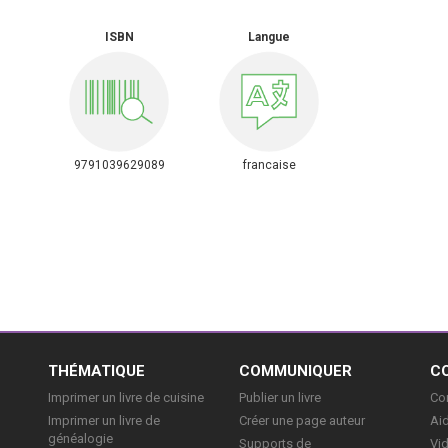
ISBN
Langue
9791039629089
francaise
E
THÉMATIQUE
COMMUNIQUER
C
Imprimer un livre de cuisine
Publier un livre
Con
Imprimer un livre de
Créer une page auteur
Aid
généalogie
Supports de
Vi