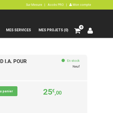
Sur Mesure |
Accès PRO |
Mon compte
0
MES SERVICES
MES PROJETS (0)
 I.A. POUR
En stock
Neuf
25
€
au panier
,00