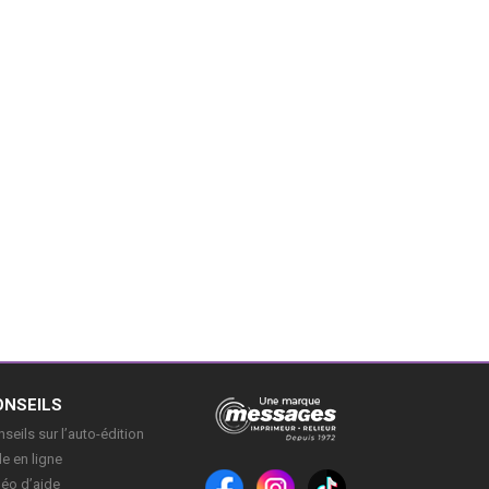
ONSEILS
seils sur l’auto-édition
e en ligne
déo d’aide