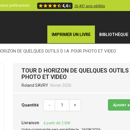
aires préférentiels
4,4
26 497 avis vérifiés
/5
IMPRIMER UN LIVRE
BIBLIOTHÈQUE
ORIZON DE QUELQUES OUTILS D I.A. POUR PHOTO ET VIDEO
TOUR D HORIZON DE QUELQUES OUTILS D
PHOTO ET VIDEO
Roland SAVRY
février 2026
Quantité
-
+
Ajouter 
Livraison
à partir de 7,50€
Votre commande sera expédiée le : 19/08/2026