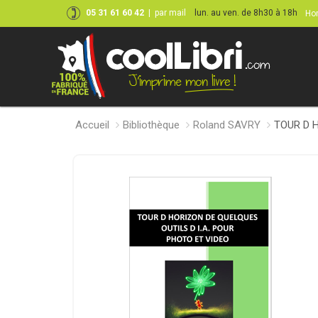
05 31 61 60 42
|
par mail
lun. au ven. de 8h30 à 18h
Hor
Accueil
Bibliothèque
Roland SAVRY
TOUR D H