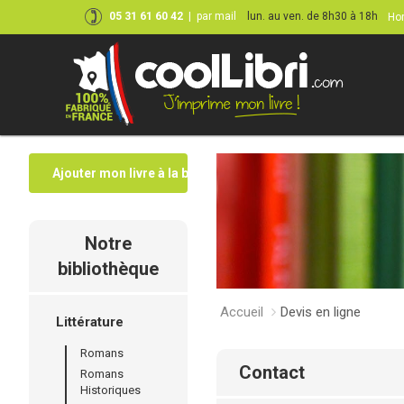
05 31 61 60 42
|
par mail
lun. au ven. de 8h30 à 18h
Hor
Ajouter mon livre à la bibliothèque
Notre
bibliothèque
Accueil
Devis en ligne
Littérature
Romans
contact
Romans
Historiques