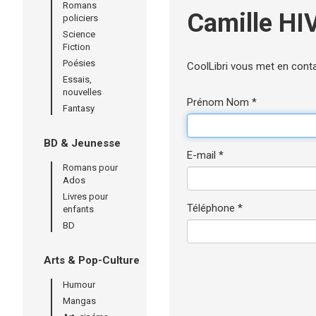
Romans
Camille H
policiers
Science
Fiction
Poésies
CoolLibri vous met en cont
Essais,
nouvelles
Prénom Nom *
Fantasy
BD & Jeunesse
E-mail *
Romans pour
Ados
Livres pour
Téléphone *
enfants
BD
Arts & Pop-Culture
Humour
Mangas