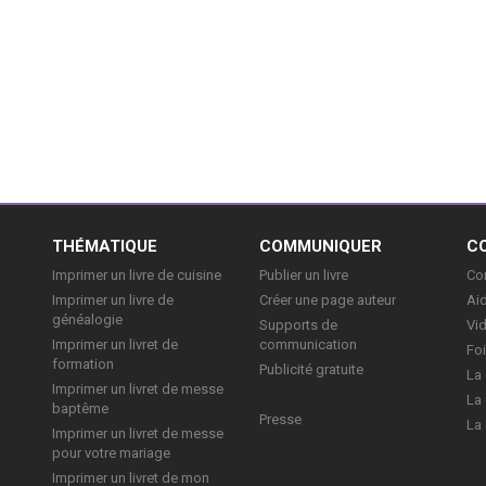
E
THÉMATIQUE
COMMUNIQUER
C
Imprimer un livre de cuisine
Publier un livre
Con
Imprimer un livre de
Créer une page auteur
Aid
généalogie
Supports de
Vi
Imprimer un livret de
communication
Foi
formation
Publicité gratuite
La 
Imprimer un livret de messe
La 
baptême
Presse
La 
Imprimer un livret de messe
pour votre mariage
Imprimer un livret de mon