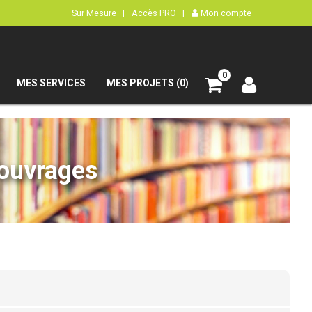
Sur Mesure |
Accès PRO |
Mon compte
0
MES SERVICES
MES PROJETS (0)
’ouvrages