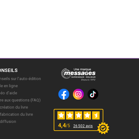
ONSEILS
seils sur l’auto-édition
e en ligne
déo d’aide
re aux questions (FAQ)
création du livre
fabrication du livre
diffusion
4,4
/5
26 502 avis