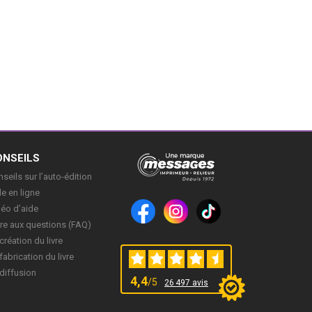
ONSEILS
seils sur l’auto-édition
e en ligne
déo d’aide
re aux questions (FAQ)
création du livre
fabrication du livre
diffusion
4,4
/5
26 497 avis