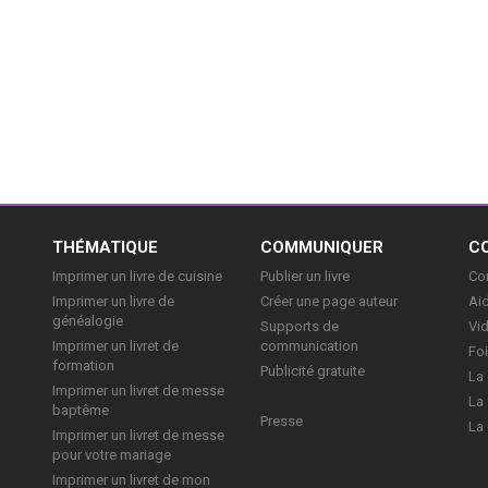
E
THÉMATIQUE
COMMUNIQUER
C
Imprimer un livre de cuisine
Publier un livre
Con
Imprimer un livre de
Créer une page auteur
Aid
généalogie
Supports de
Vi
Imprimer un livret de
communication
Foi
formation
Publicité gratuite
La 
Imprimer un livret de messe
La 
baptême
Presse
La 
Imprimer un livret de messe
pour votre mariage
Imprimer un livret de mon