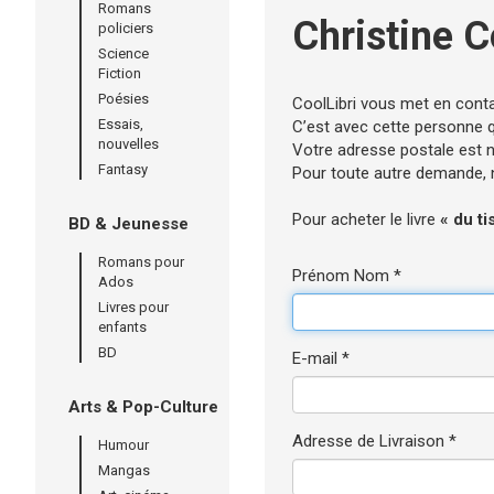
Romans
Christine C
policiers
Science
Fiction
Poésies
CoolLibri vous met en cont
Essais,
C’est avec cette personne qu
nouvelles
Votre adresse postale est né
Fantasy
Pour toute autre demande, n’
Pour acheter le livre
« du ti
BD & Jeunesse
Romans pour
Prénom Nom *
Ados
Livres pour
enfants
BD
E-mail *
Arts & Pop-Culture
Adresse de Livraison *
Humour
Mangas