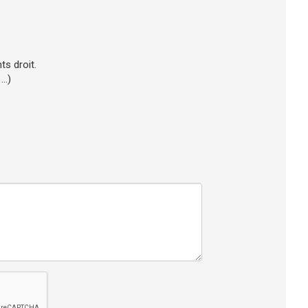
ts droit.
..)