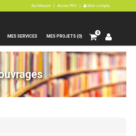
Sur Mesure |
Accès PRO |
Mon compte
0
MES SERVICES
MES PROJETS (0)
’ouvrages