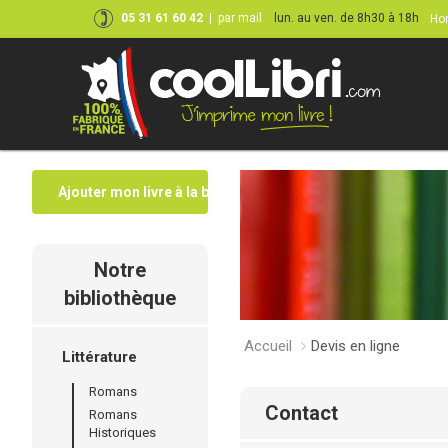
05 31 61 60 42
|
par mail
lun. au ven. de 8h30 à 18h
Hor
Ajouter mon livre à la bibliothèque
Notre
bibliothèque
Accueil
Devis en ligne
Littérature
Romans
contact
Romans
Historiques