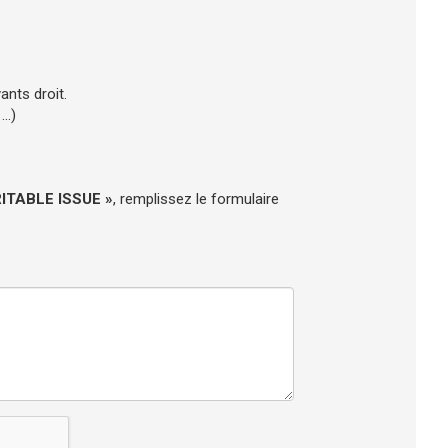
yants droit.
..)
TABLE ISSUE »
, remplissez le formulaire