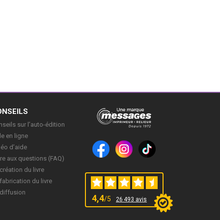
ONSEILS
seils sur l’auto-édition
e en ligne
déo d’aide
re aux questions (FAQ)
création du livre
fabrication du livre
diffusion
4,4
/5
26 493 avis