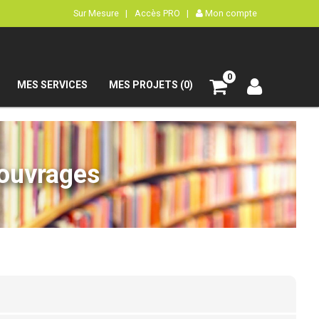
Sur Mesure |
Accès PRO |
Mon compte
0
MES SERVICES
MES PROJETS (0)
’ouvrages