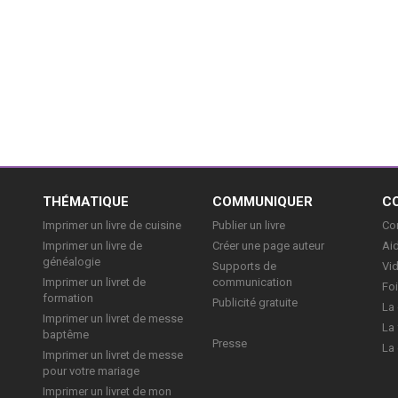
E
THÉMATIQUE
COMMUNIQUER
C
Imprimer un livre de cuisine
Publier un livre
Con
Imprimer un livre de
Créer une page auteur
Aid
généalogie
Supports de
Vi
Imprimer un livret de
communication
Foi
formation
Publicité gratuite
La 
Imprimer un livret de messe
La 
baptême
Presse
La 
Imprimer un livret de messe
pour votre mariage
Imprimer un livret de mon