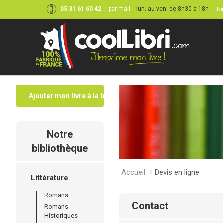
05 31 61 60 42
|
par mail
lun. au ven. de 8h30 à 18h
Hor
Ajouter mon livre à la bibliothèque
Notre
bibliothèque
Accueil
Devis en ligne
Littérature
Romans
contact
Romans
Historiques