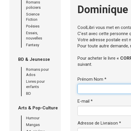
Romans
Dominique
policiers
Science
Fiction
Poésies
CoolLibri vous met en cont
Essais,
C’est avec cette personne qu
nouvelles
Votre adresse postale est né
Fantasy
Pour toute autre demande, n’
Pour acheter le livre
« COR
BD & Jeunesse
suivant.
Romans pour
Ados
Prénom Nom *
Livres pour
enfants
BD
E-mail *
Arts & Pop-Culture
Humour
Adresse de Livraison *
Mangas