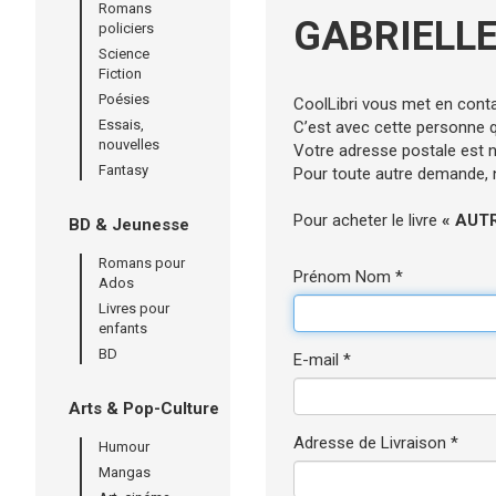
Romans
GABRIELLE
policiers
Science
Fiction
Poésies
CoolLibri vous met en cont
Essais,
C’est avec cette personne qu
nouvelles
Votre adresse postale est né
Fantasy
Pour toute autre demande, n’
Pour acheter le livre
« AUT
BD & Jeunesse
Romans pour
Prénom Nom *
Ados
Livres pour
enfants
BD
E-mail *
Arts & Pop-Culture
Adresse de Livraison *
Humour
Mangas