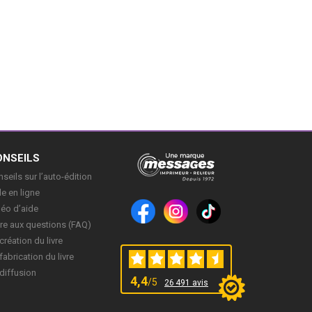
ONSEILS
seils sur l’auto-édition
e en ligne
déo d’aide
re aux questions (FAQ)
création du livre
fabrication du livre
diffusion
4,4
/5
26 491 avis