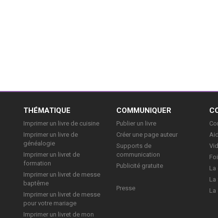
E
THÉMATIQUE
COMMUNIQUER
C
Imprimer un livre de cuisine
Publier un livre
Con
Imprimer un livre de
Créer une page auteur
Aid
généalogie
Supports de
Vi
Imprimer un livret de
communication
Foi
formation
Publicité gratuite
La 
Imprimer un livret de messe
La 
baptême
Presse
La 
Imprimer un livret de messe
pour votre mariage
Imprimer un livret de mon