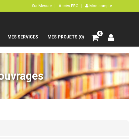
Sur Mesure |
Accès PRO |
Mon compte
0
MES SERVICES
MES PROJETS (0)
’ouvrages