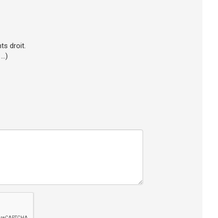
ts droit.
..)