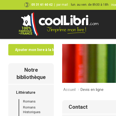
05 31 61 60 42
|
par mail
lun. au ven. de 8h30 à 18h
Hor
Ajouter mon livre à la bibliothèque
Notre
bibliothèque
Accueil
Devis en ligne
Littérature
Romans
contact
Romans
Historiques