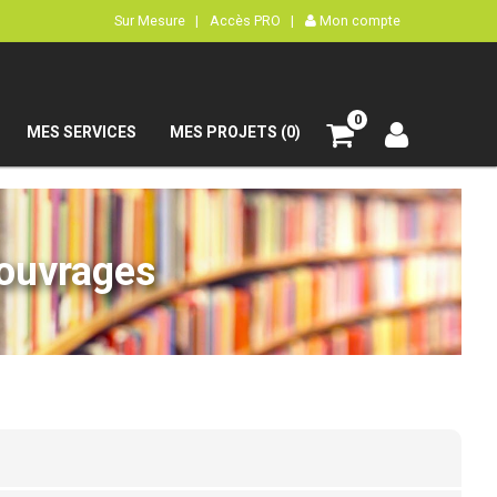
Sur Mesure |
Accès PRO |
Mon compte
0
MES SERVICES
MES PROJETS (0)
’ouvrages