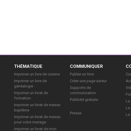
E
THÉMATIQUE
COMMUNIQUER
C
Imprimer un livre de cuisine
Publier un livre
Con
Imprimer un livre de
Créer une page auteur
Aid
généalogie
Supports de
Vi
Imprimer un livret de
communication
Foi
formation
Publicité gratuite
La 
Imprimer un livret de messe
La 
baptême
Presse
La 
Imprimer un livret de messe
pour votre mariage
Imprimer un livret de mon