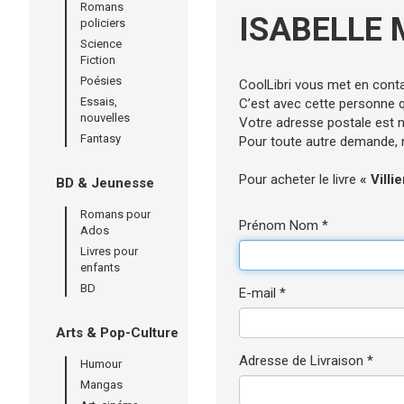
Romans
ISABELLE 
policiers
Science
Fiction
Poésies
CoolLibri vous met en cont
Essais,
C’est avec cette personne qu
nouvelles
Votre adresse postale est né
Fantasy
Pour toute autre demande, n’
Pour acheter le livre
« Villi
BD & Jeunesse
Romans pour
Prénom Nom *
Ados
Livres pour
enfants
BD
E-mail *
Arts & Pop-Culture
Adresse de Livraison *
Humour
Mangas