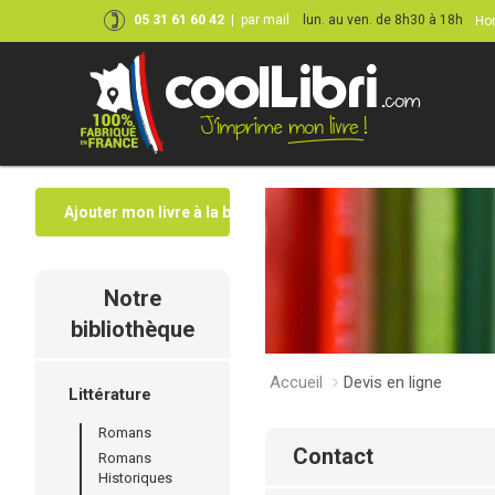
05 31 61 60 42
|
par mail
lun. au ven. de 8h30 à 18h
Hor
Ajouter mon livre à la bibliothèque
Notre
bibliothèque
Accueil
Devis en ligne
Littérature
Romans
contact
Romans
Historiques