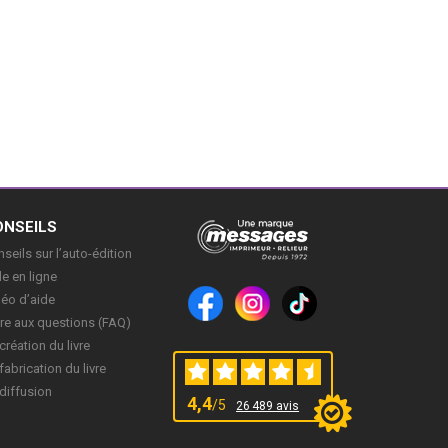
ONSEILS
seils sur l’auto-édition
e en ligne
déo d’aide
re aux questions (FAQ)
création du livre
fabrication du livre
diffusion
4,4
/5
26 489 avis