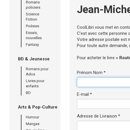
Romans
Jean-Miche
policiers
Science
Fiction
Poésies
CoolLibri vous met en cont
Essais,
C’est avec cette personne qu
nouvelles
Votre adresse postale est né
Fantasy
Pour toute autre demande, n’
Pour acheter le livre
« Rout
BD & Jeunesse
Romans pour
Prénom Nom *
Ados
Livres pour
enfants
BD
E-mail *
Arts & Pop-Culture
Adresse de Livraison *
Humour
Mangas