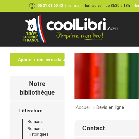
05 31 61 60 42
|
par mail
lun. au ven. de 8h30 à 18h
Hor
Ajouter mon livre à la bibliothèque
Notre
bibliothèque
Accueil
Devis en ligne
Littérature
Romans
contact
Romans
Historiques