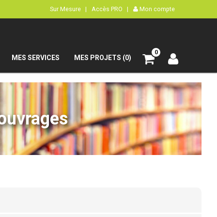
Sur Mesure |
Accès PRO |
Mon compte
0
MES SERVICES
MES PROJETS (0)
’ouvrages