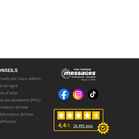
ONSEILS
seils sur l’auto-édition
e en ligne
déo d’aide
re aux questions (FAQ)
création du livre
fabrication du livre
diffusion
4,4
/5
26 490 avis