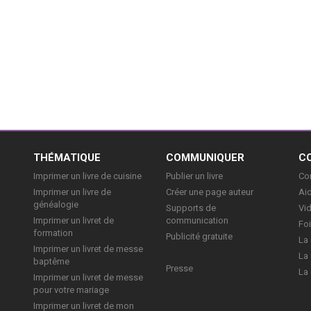
E
THÉMATIQUE
COMMUNIQUER
C
Imprimer un livre de cuisine
Publier un livre
Con
Imprimer un livre de
Créer une page auteur
Aid
généalogie
Supports de
Vi
Imprimer un livret de
communication
Foi
formation
Publicité gratuite
La 
Imprimer un livret de messe
La 
baptême
Presse
La 
Imprimer un livret de messe
pour votre mariage
Imprimer un livret de mon