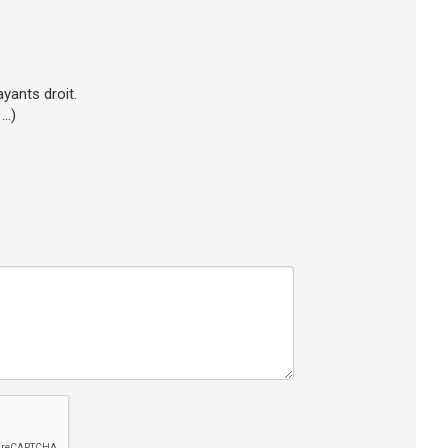
 ayants droit.
..)