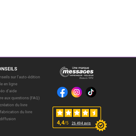
ONSEILS
seils sur l’auto-édition
e en ligne
déo d’aide
re aux questions (FAQ)
création du livre
fabrication du livre
diffusion
4,4
/5
26 494 avis