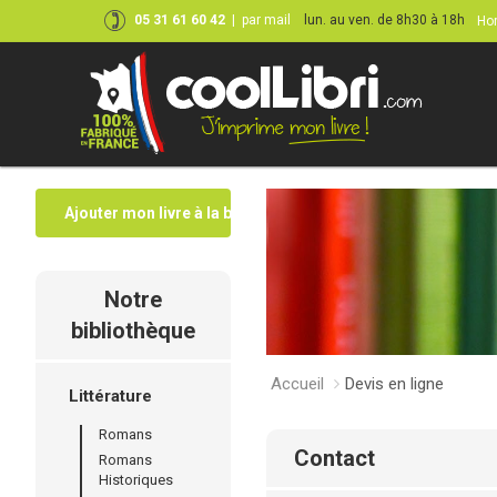
05 31 61 60 42
|
par mail
lun. au ven. de 8h30 à 18h
Hor
Ajouter mon livre à la bibliothèque
Notre
bibliothèque
Accueil
Devis en ligne
Littérature
Romans
contact
Romans
Historiques