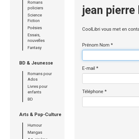
Romans
jean pierre
policiers
Science
Fiction
Poésies
CoolLibri vous met en cont
Essais,
nouvelles
Prénom Nom *
Fantasy
BD & Jeunesse
E-mail *
Romans pour
Ados
Livres pour
Téléphone *
enfants
BD
Arts & Pop-Culture
Humour
Mangas