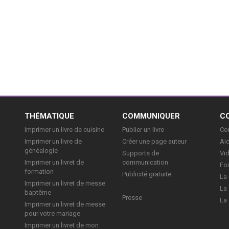
E
THÉMATIQUE
COMMUNIQUER
C
Imprimer un livre de cuisine
Publier un livre
Con
Imprimer un livre de
Créer une page auteur
Aid
généalogie
Supports de
Vi
Imprimer un livret de
communication
Foi
formation
Publicité gratuite
La 
Imprimer un livret de messe
La 
baptême
Presse
La 
Imprimer un livret de messe
pour votre mariage
Imprimer un livret de mon