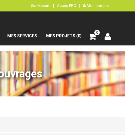
Sur Mesure |
Accès PRO |
Mon compte
0
MES SERVICES
MES PROJETS (0)
’ouvrages