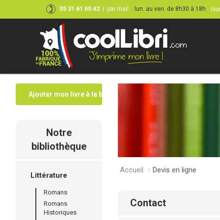
05 31 61 60 42
|
par mail
lun. au ven. de 8h30 à 18h
Hor
Ajouter mon livre à la bibliothèque
Notre
bibliothèque
Accueil
Devis en ligne
Littérature
Romans
contact
Romans
Historiques