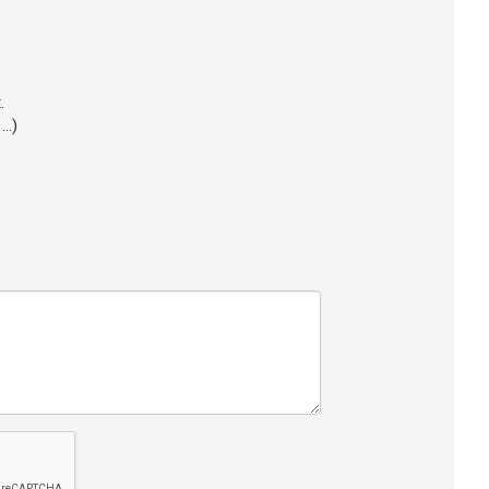
.
..)