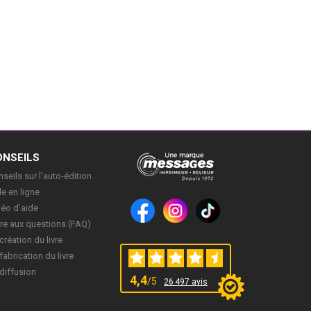
ONSEILS
seils sur l’auto-édition
e en ligne
déo d’aide
re aux questions (FAQ)
création du livre
fabrication du livre
diffusion
4,4
/5
26 497 avis