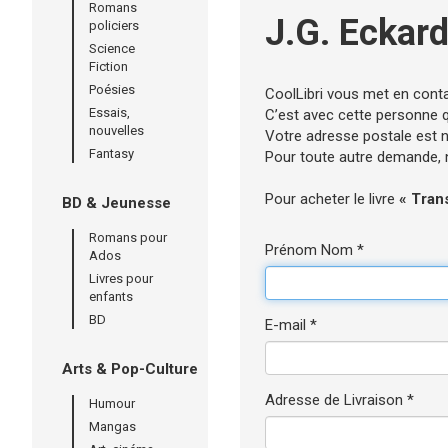
Romans
J.G. Eckar
policiers
Science
Fiction
Poésies
CoolLibri vous met en cont
Essais,
C’est avec cette personne qu
nouvelles
Votre adresse postale est né
Fantasy
Pour toute autre demande, n’
Pour acheter le livre
« Trans
BD & Jeunesse
Romans pour
Prénom Nom *
Ados
Livres pour
enfants
BD
E-mail *
Arts & Pop-Culture
Adresse de Livraison *
Humour
Mangas