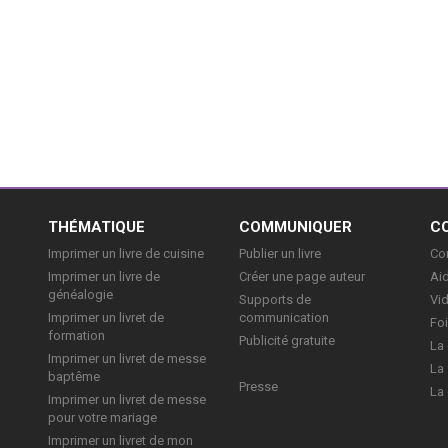
E
THÉMATIQUE
COMMUNIQUER
C
Imprimer un livre de cuisine
Publier un livre
Con
Imprimer un livre de
Créer une page auteur
Aid
généalogie
Supports de
Vi
Imprimer un livret de
communication
Foi
formation
Publicité gratuite
La 
Imprimer un livret de messe
La 
baptême
Presse
La 
Imprimer un livret de messe
pour votre mariage
Imprimer un livret de mon