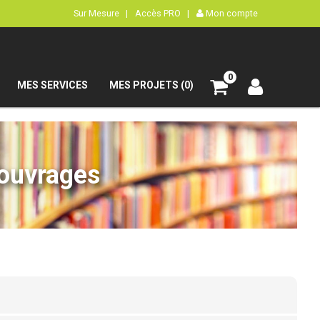
Sur Mesure |
Accès PRO |
Mon compte
0
MES SERVICES
MES PROJETS (0)
’ouvrages