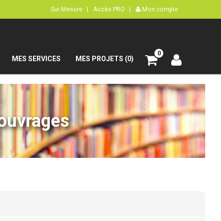
Sur Mesure |
Accès PRO |
Mon compte
0
MES SERVICES
MES PROJETS (0)
’ouvrages