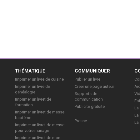
E
THÉMATIQUE
COMMUNIQUER
C
Imprimer un livre de cuisine
Publier un livre
Con
Imprimer un livre de
Créer une page auteur
Aid
généalogie
Supports de
Vi
Imprimer un livret de
communication
Foi
formation
Publicité gratuite
La 
Imprimer un livret de messe
La 
baptême
Presse
La 
Imprimer un livret de messe
pour votre mariage
Imprimer un livret de mon