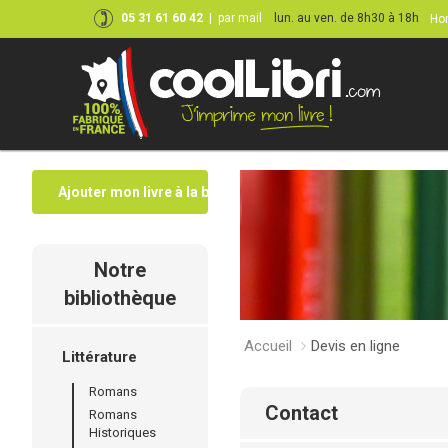
05 31 61 60 42
|
par mail
lun. au ven. de 8h30 à 18h
Hor
Ajouter mon livre à la bibliothèque
Notre
bibliothèque
Accueil
Devis en ligne
Littérature
Romans
contact
Romans
Historiques