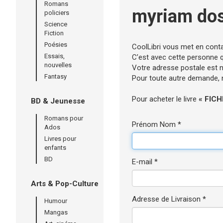
Romans
myriam dos
policiers
Science
Fiction
Poésies
CoolLibri vous met en cont
Essais,
C’est avec cette personne qu
nouvelles
Votre adresse postale est né
Fantasy
Pour toute autre demande, n’
Pour acheter le livre
« FIC
BD & Jeunesse
Romans pour
Prénom Nom *
Ados
Livres pour
enfants
BD
E-mail *
Arts & Pop-Culture
Adresse de Livraison *
Humour
Mangas