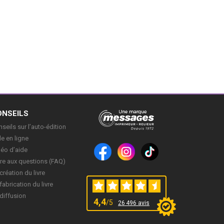
ONSEILS
seils sur l’auto-édition
e en ligne
déo d’aide
re aux questions (FAQ)
création du livre
fabrication du livre
diffusion
4,4
/5
26 496 avis