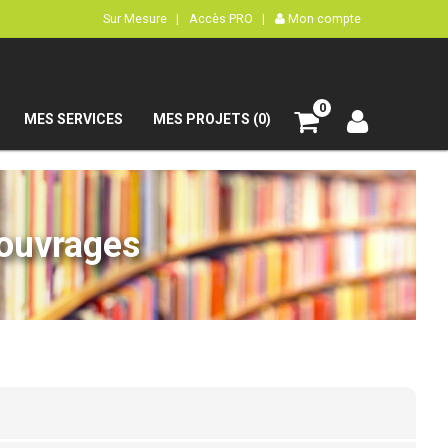
Sur Mesure |
Accès PRO |
Mon compte
0
MES SERVICES
MES PROJETS (0)
’ouvrages