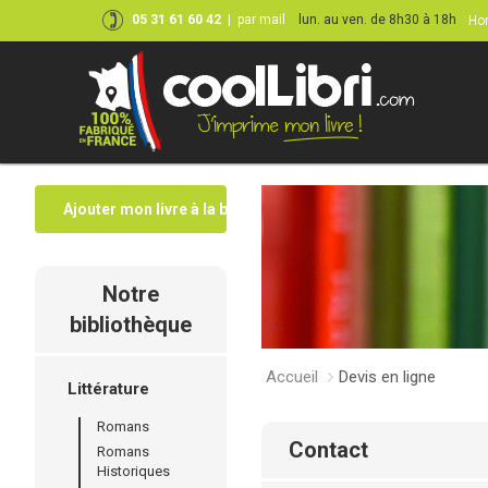
05 31 61 60 42
|
par mail
lun. au ven. de 8h30 à 18h
Hor
Ajouter mon livre à la bibliothèque
Notre
bibliothèque
Accueil
Devis en ligne
Littérature
Romans
contact
Romans
Historiques