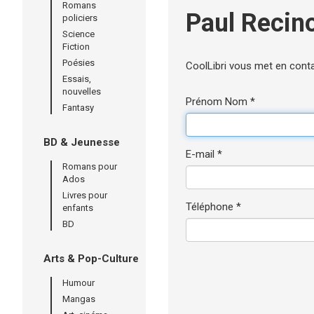
Romans
Paul Recin
policiers
Science
Fiction
Poésies
CoolLibri vous met en cont
Essais,
nouvelles
Prénom Nom *
Fantasy
BD & Jeunesse
E-mail *
Romans pour
Ados
Livres pour
Téléphone *
enfants
BD
Arts & Pop-Culture
Humour
Mangas