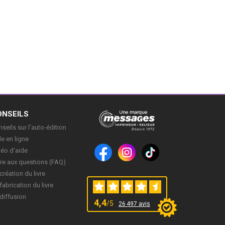
ONSEILS
seils sur l’auto-édition
e en ligne
déo d’aide
re aux questions (FAQ)
création du livre
fabrication du livre
diffusion
4,4
/5
26 497 avis