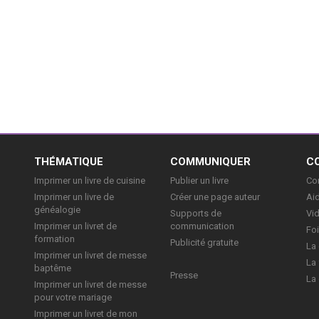
E
THÉMATIQUE
COMMUNIQUER
C
Imprimer un livre de cuisine
Publier un livre
Con
Imprimer un livre de
Créer une page auteur
Aid
généalogie
Supports de
Vi
Imprimer un livret de
communication
Foi
formation
Publicité gratuite
La 
Imprimer un livret de messe
La 
baptême
Presse
La 
Imprimer un livret de messe
pour votre mariage
Imprimer un livret de mon