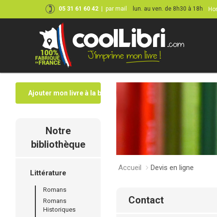
05 31 61 60 42
|
par mail
lun. au ven. de 8h30 à 18h
Hor
Ajouter mon livre à la bibliothèque
Notre
bibliothèque
Accueil
Devis en ligne
Littérature
Romans
contact
Romans
Historiques