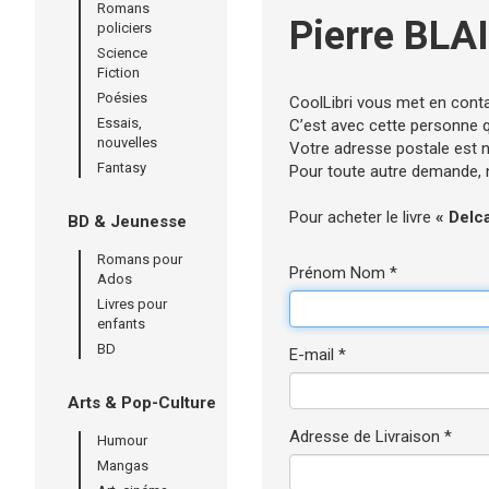
Romans
Pierre BL
policiers
Science
Fiction
Poésies
CoolLibri vous met en cont
Essais,
C’est avec cette personne qu
nouvelles
Votre adresse postale est né
Fantasy
Pour toute autre demande, n’
Pour acheter le livre
« Delc
BD & Jeunesse
Romans pour
Prénom Nom *
Ados
Livres pour
enfants
BD
E-mail *
Arts & Pop-Culture
Adresse de Livraison *
Humour
Mangas