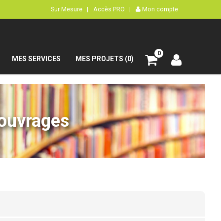
Sur Mesure |
Accès PRO |
Mon compte
0
MES SERVICES
MES PROJETS (0)
’ouvrages