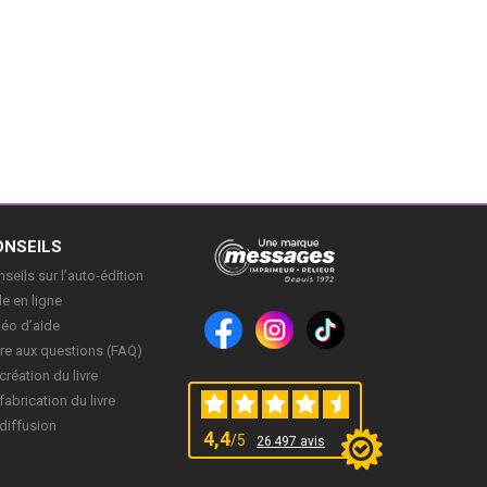
ONSEILS
seils sur l’auto-édition
e en ligne
déo d’aide
re aux questions (FAQ)
création du livre
fabrication du livre
diffusion
4,4
/5
26 497 avis