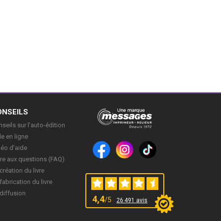
ONSEILS
seils sur l’auto-édition
e en ligne
déo d’aide
re aux questions (FAQ)
création du livre
fabrication du livre
diffusion
4,4
/5
26 491 avis