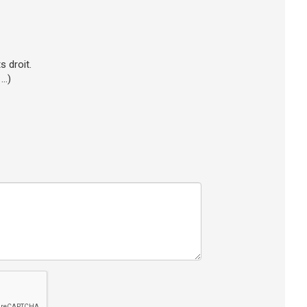
s droit.
..)