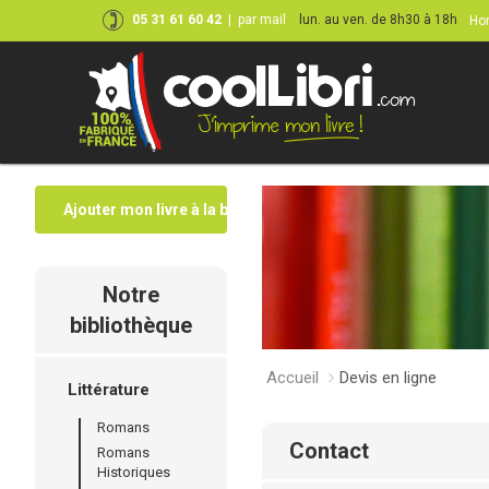
05 31 61 60 42
|
par mail
lun. au ven. de 8h30 à 18h
Hor
Ajouter mon livre à la bibliothèque
Notre
bibliothèque
Accueil
Devis en ligne
Littérature
Romans
contact
Romans
Historiques