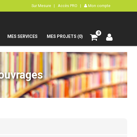
Sur Mesure |
Accès PRO |
Mon compte
0
MES SERVICES
MES PROJETS (0)
’ouvrages