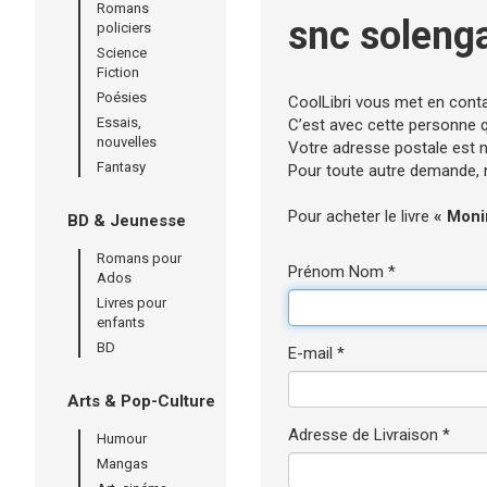
Romans
snc soleng
policiers
Science
Fiction
Poésies
CoolLibri vous met en cont
Essais,
C’est avec cette personne qu
nouvelles
Votre adresse postale est né
Fantasy
Pour toute autre demande, n’
Pour acheter le livre
« Moni
BD & Jeunesse
Romans pour
Prénom Nom *
Ados
Livres pour
enfants
BD
E-mail *
Arts & Pop-Culture
Adresse de Livraison *
Humour
Mangas