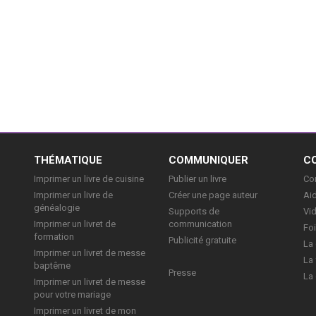
E
THÉMATIQUE
COMMUNIQUER
C
Imprimer un livre de cuisine
Publier un livre
Con
Imprimer un livre de
Créer une page auteur
Aid
généalogie
Supports de
Vi
Imprimer un livret de
communication
Foi
formation
Publicité gratuite
La 
Imprimer un livret de messe
La 
baptême
Presse
La 
Imprimer un livret de messe
pour votre mariage
Imprimer un livret de mon