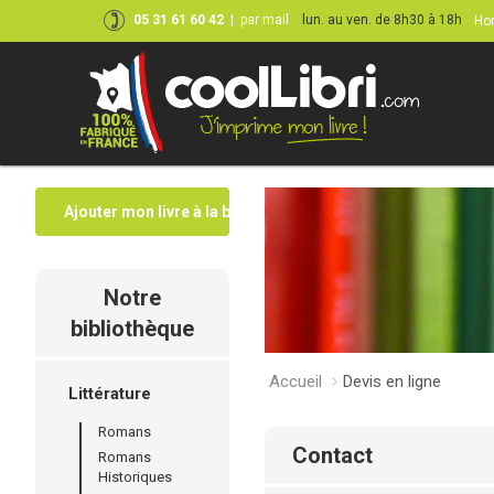
05 31 61 60 42
|
par mail
lun. au ven. de 8h30 à 18h
Hor
Ajouter mon livre à la bibliothèque
Notre
bibliothèque
Accueil
Devis en ligne
Littérature
Romans
contact
Romans
Historiques