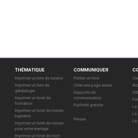
E
THÉMATIQUE
COMMUNIQUER
C
Imprimer un livre de cuisine
Publier un livre
Con
Imprimer un livre de
Créer une page auteur
Aid
généalogie
Supports de
Vi
Imprimer un livret de
communication
Foi
formation
Publicité gratuite
La 
Imprimer un livret de messe
La 
baptême
Presse
La 
Imprimer un livret de messe
pour votre mariage
Imprimer un livret de mon