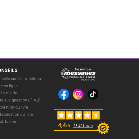
ONSEILS
seils sur l’auto-édition
e en ligne
déo d’aide
re aux questions (FAQ)
création du livre
fabrication du livre
diffusion
4,4
/5
26 491 avis