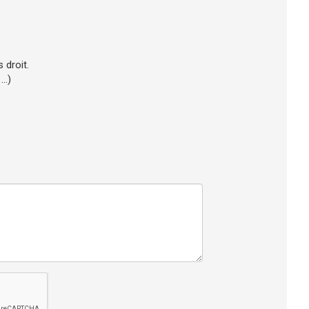
s droit.
..)