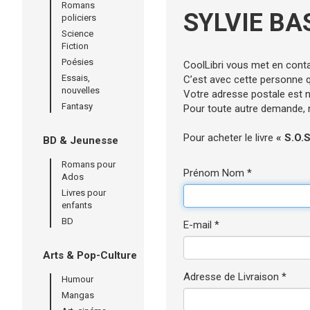
Romans
SYLVIE BA
policiers
Science
Fiction
Poésies
CoolLibri vous met en cont
Essais,
C’est avec cette personne qu
nouvelles
Votre adresse postale est né
Fantasy
Pour toute autre demande, n’
Pour acheter le livre
« S.O.S
BD & Jeunesse
Romans pour
Prénom Nom *
Ados
Livres pour
enfants
BD
E-mail *
Arts & Pop-Culture
Adresse de Livraison *
Humour
Mangas