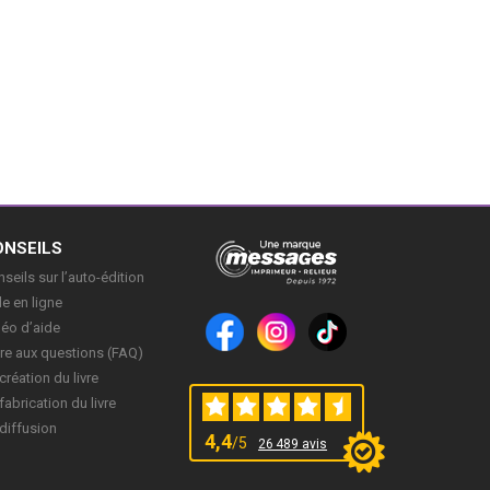
ONSEILS
seils sur l’auto-édition
e en ligne
déo d’aide
re aux questions (FAQ)
création du livre
fabrication du livre
diffusion
4,4
/5
26 489 avis