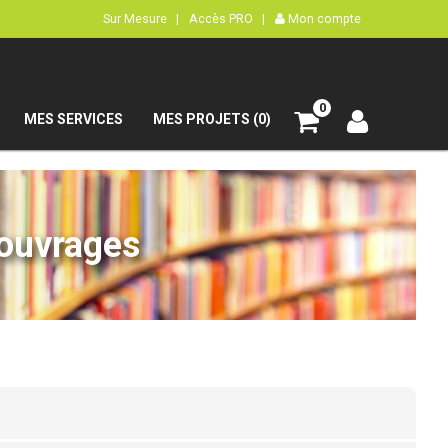
Sur Mesure |
Accès PRO |
Mon compte
0
MES SERVICES
MES PROJETS (0)
’ouvrages