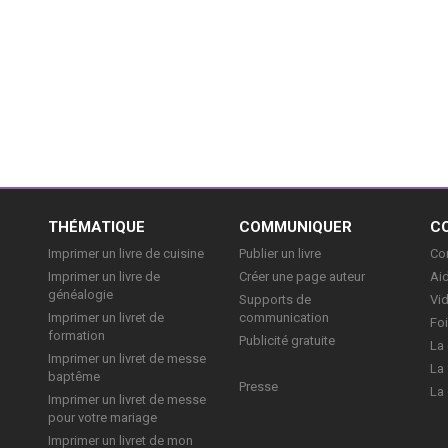
E
THÉMATIQUE
COMMUNIQUER
C
Imprimer un livre de cuisine
Publier un livre
Con
Imprimer un livre de
Créer une page auteur
Aid
généalogie
Supports de
Vi
Imprimer un livret de
communication
Foi
formation
Publicité gratuite
La 
Imprimer un livret de messe
La 
baptême
Presse
La 
Imprimer un livret de messe
pour votre mariage
Imprimer un livret de mon