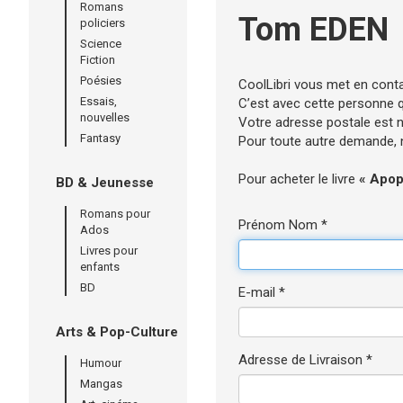
Romans
Tom EDEN
policiers
Science
Fiction
Poésies
CoolLibri vous met en cont
Essais,
C’est avec cette personne qu
nouvelles
Votre adresse postale est né
Fantasy
Pour toute autre demande, n’
Pour acheter le livre
« Apop
BD & Jeunesse
Romans pour
Prénom Nom *
Ados
Livres pour
enfants
BD
E-mail *
Arts & Pop-Culture
Adresse de Livraison *
Humour
Mangas