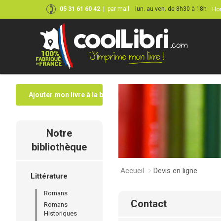
05 31 61 60 42
|
par mail
lun. au ven. de 8h30 à 18h
Hor
Ajouter mon livre à la bibliothèque
Notre
bibliothèque
Accueil
Devis en ligne
Littérature
Romans
contact
Romans
Historiques