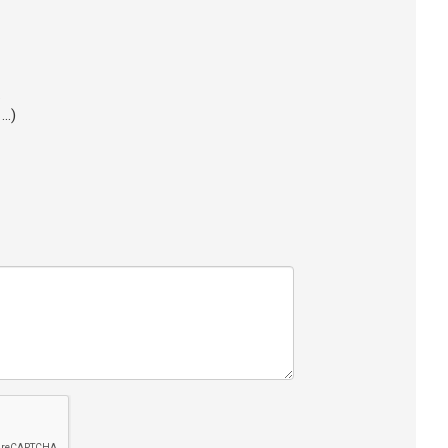
.
..)