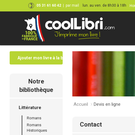
05 31 61 60 42
|
par mail
lun. au ven. de 8h30 à 18h
Hor
Ajouter mon livre à la bibliothèque
Notre
bibliothèque
Accueil
Devis en ligne
Littérature
Romans
contact
Romans
Historiques