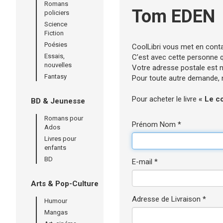
Romans
Tom EDEN
policiers
Science
Fiction
Poésies
CoolLibri vous met en cont
Essais,
C’est avec cette personne qu
nouvelles
Votre adresse postale est né
Fantasy
Pour toute autre demande, n’
Pour acheter le livre
« Le co
BD & Jeunesse
Romans pour
Prénom Nom *
Ados
Livres pour
enfants
BD
E-mail *
Arts & Pop-Culture
Adresse de Livraison *
Humour
Mangas