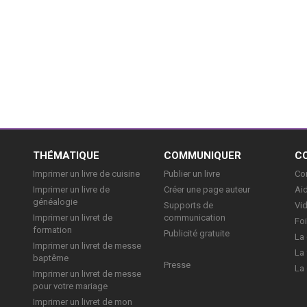
E
THÉMATIQUE
COMMUNIQUER
C
Imprimer un livre de cuisine
Publier un livre
Con
Imprimer un livre de
Créer une page auteur
Aid
généalogie
Supports de
Vi
Imprimer un livret de
communication
Foi
formation
Publicité gratuite
La 
Imprimer un livret de messe
La 
baptême
Presse
La 
Imprimer un livret de messe
pour votre mariage
Imprimer un livret de mon