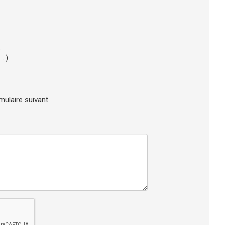
.
..)
mulaire suivant.