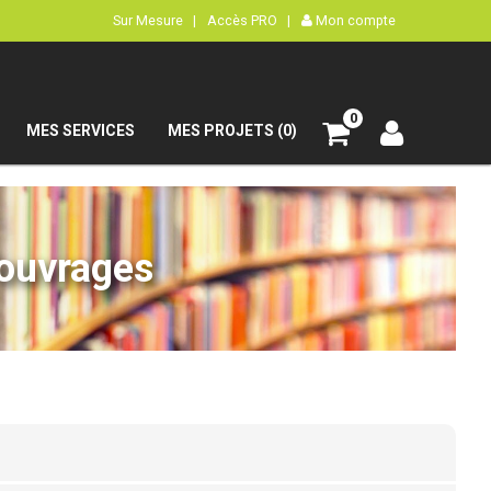
Sur Mesure |
Accès PRO |
Mon compte
0
MES SERVICES
MES PROJETS (0)
’ouvrages