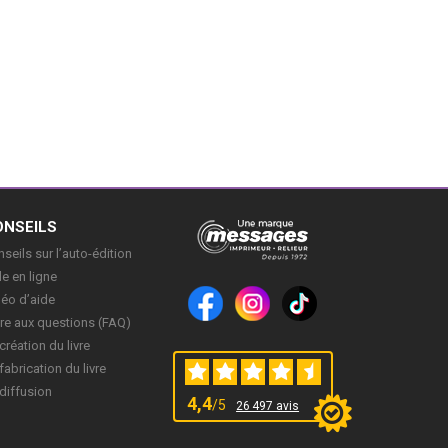
ONSEILS
seils sur l’auto-édition
e en ligne
déo d’aide
re aux questions (FAQ)
création du livre
fabrication du livre
diffusion
4,4
/5
26 497 avis