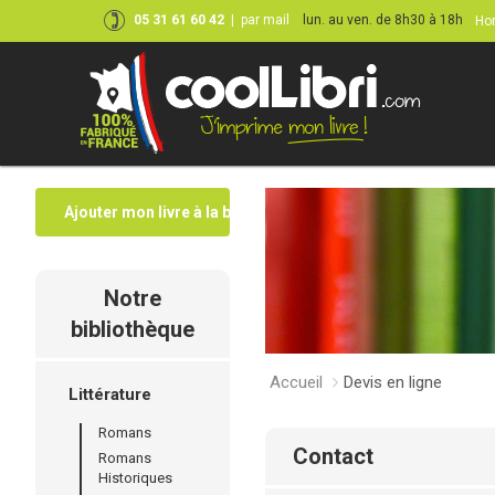
05 31 61 60 42
|
par mail
lun. au ven. de 8h30 à 18h
Hor
Ajouter mon livre à la bibliothèque
Notre
bibliothèque
Accueil
Devis en ligne
Littérature
Romans
contact
Romans
Historiques