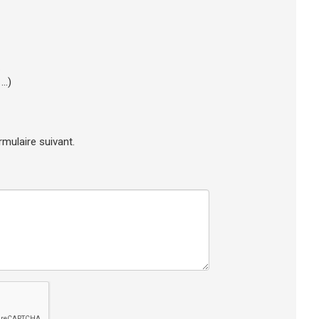
.
..)
rmulaire suivant.