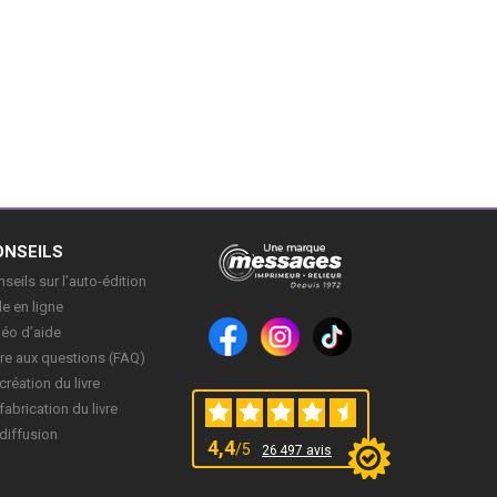
ONSEILS
seils sur l’auto-édition
e en ligne
déo d’aide
re aux questions (FAQ)
création du livre
fabrication du livre
diffusion
4,4
/5
26 497 avis