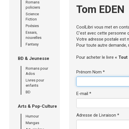
Romans
Tom EDEN
policiers
Science
Fiction
Poésies
CoolLibri vous met en cont
Essais,
C’est avec cette personne qu
nouvelles
Votre adresse postale est né
Fantasy
Pour toute autre demande, n’
Pour acheter le livre
« Tout
BD & Jeunesse
Romans pour
Prénom Nom *
Ados
Livres pour
enfants
BD
E-mail *
Arts & Pop-Culture
Adresse de Livraison *
Humour
Mangas