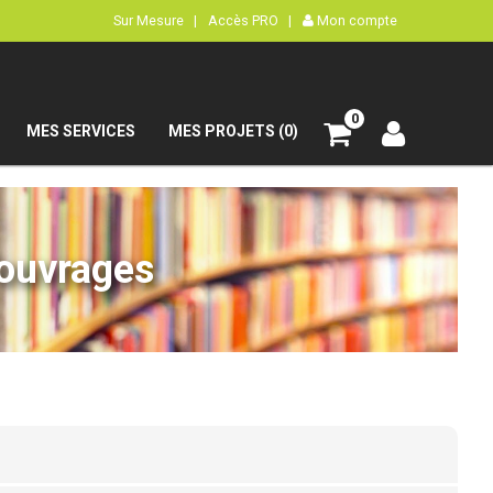
Sur Mesure |
Accès PRO |
Mon compte
0
MES SERVICES
MES PROJETS (0)
’ouvrages