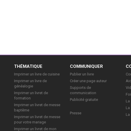
E
THÉMATIQUE
COMMUNIQUER
C
Imprimer un livre de cuisine
Publier un livre
Con
Imprimer un livre de
Créer une page auteur
Aid
généalogie
Supports de
Vi
Imprimer un livret de
communication
Foi
formation
Publicité gratuite
La 
Imprimer un livret de messe
La 
baptême
Presse
La 
Imprimer un livret de messe
pour votre mariage
Imprimer un livret de mon