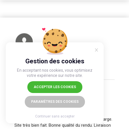
ARNAUD B
Gestion des cookies
De ducos, a commandé 3 exemplaires . Le
21/01/2019
En acceptant nos cookies, vous optimisez
votre expérience sur notre site.
ACCEPTER LES COOKIES
Très satisfait
PARAMÈTRES DES COOKIES
La simplicité du processus pour faire mon livre.
Continuer sans accepter
Du début a la fin on est parfaitement pris en charge.
Site très bien fait. Bonne qualité du rendu. Livraison