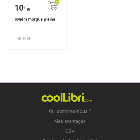
10
€
,95
Riviéra morgue pleine
. BRUVAL
Qui sommes-nous ?
Mes avantages
CGV