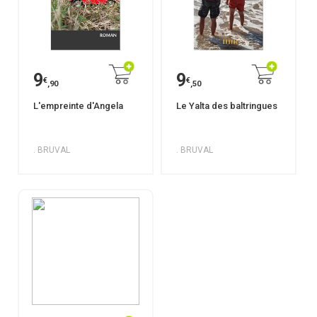
9
9
€
€
,90
,50
L'empreinte d'Angela
Le Yalta des baltringues
. BRUVAL
. BRUVAL