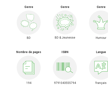
Genre
Genre
Genre
BD & Jeunesse
BD
Humour
Nombre de pages
ISBN
Langue
194
9791043555794
français