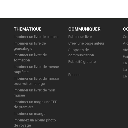
E
THÉMATIQUE
COMMUNIQUER
C
Imprimer un livre de cuisine
Publier un livre
Con
Imprimer un livre de
Créer une page auteur
Aid
généalogie
Supports de
Vi
Imprimer un livret de
communication
Foi
formation
Publicité gratuite
La 
Imprimer un livret de messe
La 
baptême
Presse
La 
Imprimer un livret de messe
pour votre mariage
Imprimer un livret de mon
musée
Imprimer un magazine TPE
de première
Imprimer un manga
Imprimez un album photo
de voyage