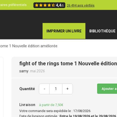
aires préférentiels
4,4
26 494 avis vérifiés
/5
IMPRIMER UN LIVRE
BIBLIOTHÈQUE
 tome 1 Nouvelle édition améliorée
fight of the rings tome 1 Nouvelle éditio
samy
mai 2026
Quantité
-
+
Ajouter 
Livraison
à partir de 7,50€
Votre commande sera expédiée le : 17/08/2026
Date de livraison estimée :
Entre le 19/08/2026 et le 20/08/2026