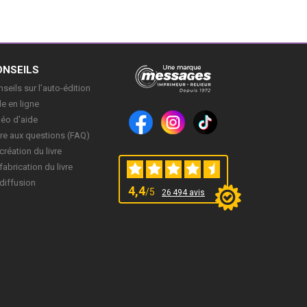
ONSEILS
seils sur l’auto-édition
e en ligne
déo d’aide
re aux questions (FAQ)
création du livre
fabrication du livre
diffusion
4,4
/5
26 494 avis