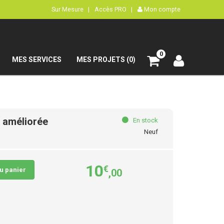
Sur Mesure |
Accès PRO |
Mon compte
0
MES SERVICES
MES PROJETS (0)
n améliorée
En stock
Neuf
10
€
au panier
,00