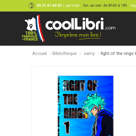
05 31 61 60 42
|
par mail
lun. au ven. de 8h30 à 18h
Hor
Accueil
Bibliothèque
samy
fight of the rings