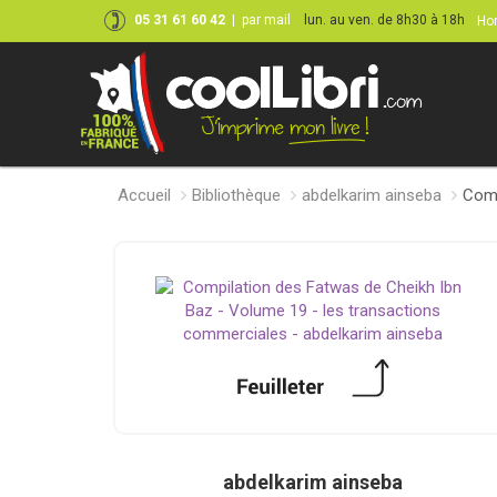
05 31 61 60 42
|
par mail
lun. au ven. de 8h30 à 18h
Hor
Accueil
Bibliothèque
abdelkarim ainseba
Comp
abdelkarim ainseba