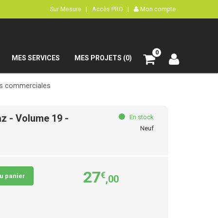
Sur Mesure |
Accès PRO |
Mon compte
0
MES SERVICES
MES PROJETS (0)
ns commerciales
z - Volume 19 -
En stock
Neuf
27
€
au panier
,00