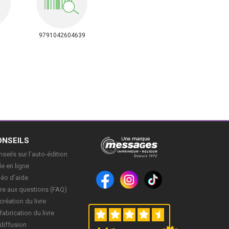
9791042604639
ONSEILS
seils sur l’auto-édition
e en ligne
déo d’aide
re aux questions (FAQ)
création du livre
fabrication du livre
diffusion