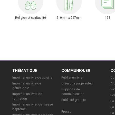
Religion et spiritualité
210mm x 297mm
158
E
THÉMATIQUE
COMMUNIQUER
C
Imprimer un livre de cuisine
Publier un livre
Con
Imprimer un livre de
Créer une page auteur
Aid
généalogie
Supports de
Vi
Imprimer un livret de
communication
Foi
formation
Publicité gratuite
La 
Imprimer un livret de messe
La 
baptême
Presse
La 
Imprimer un livret de messe