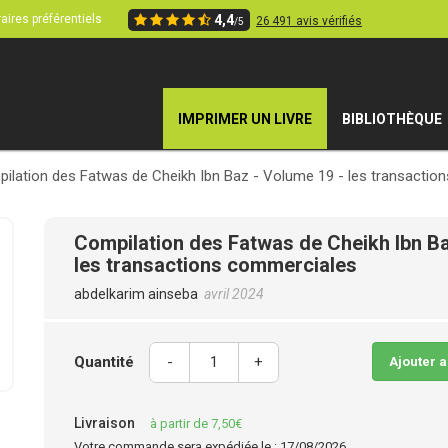
aires préférentiels
4,4
26 491 avis vérifiés
/5
IMPRIMER UN LIVRE
BIBLIOTHÈQUE
ilation des Fatwas de Cheikh Ibn Baz - Volume 19 - les transactio
Compilation des Fatwas de Cheikh Ibn Ba
les transactions commerciales
abdelkarim ainseba
avril 2024
Quantité
-
+
Ajouter 
Livraison
à partir de 7,50€
Votre commande sera expédiée le : 17/08/2026