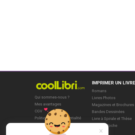
IMPRIMER UN LIVR
Romans
Qui sommes-nous ?
Livres Photos
Mes avantages
Magazines et Brochures
CGV
Bandes Dessinées
Politique de Confidentialité
Livre à Spirale et Thèse
Blog
Livre de Poche
Mes Projets