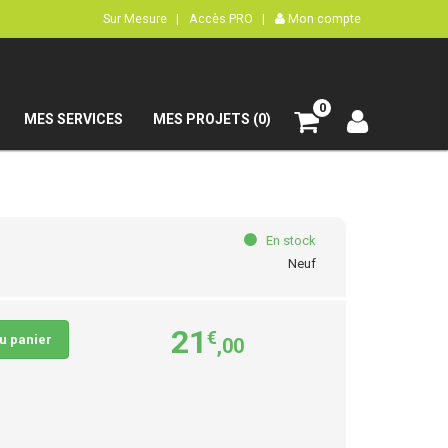
Sur Mesure |
Accès PRO |
Mon compte
0
MES SERVICES
MES PROJETS (0)
En stock
Neuf
21
€
au panier
,00