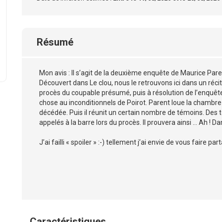
Résumé
Mon avis : Il s’agit de la deuxième enquête de Maurice Pare
Découvert dans Le clou, nous le retrouvons ici dans un récit 
procès du coupable présumé, puis à résolution de l’enquê
chose au inconditionnels de Poirot. Parent loue la chambre d
décédée. Puis il réunit un certain nombre de témoins. Des té
appelés à la barre lors du procès. Il prouvera ainsi ... Ah ! D
J’ai failli « spoiler » :-) tellement j’ai envie de vous faire
Caractéristiques