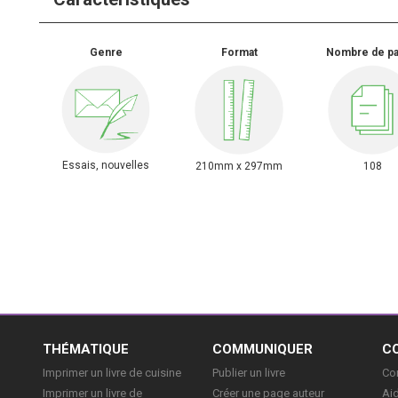
Genre
Format
Nombre de p
Essais, nouvelles
210mm x 297mm
108
E
THÉMATIQUE
COMMUNIQUER
C
Imprimer un livre de cuisine
Publier un livre
Con
Imprimer un livre de
Créer une page auteur
Aid