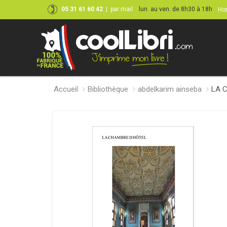
05 31 61 60 42
|
par mail
lun. au ven. de 8h30 à 18h
Hor
Accueil
Bibliothèque
abdelkarim ainseba
LA 