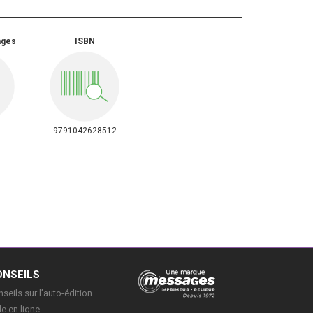
ages
ISBN
9791042628512
ONSEILS
seils sur l’auto-édition
e en ligne