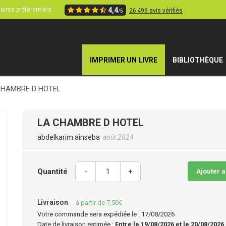
aires préférentiels
4,4
26 496 avis vérifiés
/5
IMPRIMER UN LIVRE
BIBLIOTHÈQUE
CHAMBRE D HOTEL
LA CHAMBRE D HOTEL
abdelkarim ainseba
août 2024
Quantité
-
+
Ajouter 
Livraison
à partir de 7,50€
Votre commande sera expédiée le : 17/08/2026
Date de livraison estimée :
Entre le 19/08/2026 et le 20/08/2026