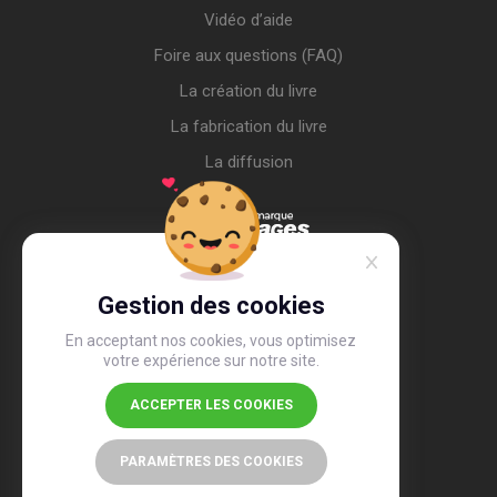
Vidéo d’aide
Foire aux questions (FAQ)
La création du livre
La fabrication du livre
La diffusion
Gestion des cookies
En acceptant nos cookies, vous optimisez
votre expérience sur notre site.
ACCEPTER LES COOKIES
4,4
/5
26 497 avis
PARAMÈTRES DES COOKIES