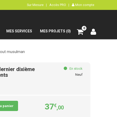
Sur Mesure |
Accès PRO |
Mon compte
0
MES SERVICES
MES PROJETS (0)
 tout musulman
dernier dixième
En stock
ents
Neuf
37
€
au panier
,00