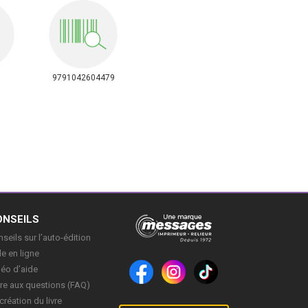
9791042604479
ONSEILS
seils sur l’auto-édition
e en ligne
déo d’aide
re aux questions (FAQ)
création du livre