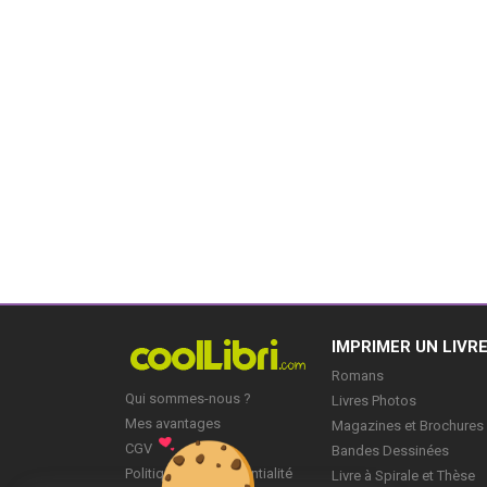
IMPRIMER UN LIVR
Romans
Qui sommes-nous ?
Livres Photos
Mes avantages
Magazines et Brochures
CGV
Bandes Dessinées
Politique de Confidentialité
Livre à Spirale et Thèse