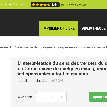
aires préférentiels
4,4
26 497 avis vérifiés
/5
IMPRIMER UN LIVRE
BIBLIOTHÈQUE
dixième du Coran suivie de quelques enseignements indispensables à
L’Interprétation du sens des versets du 
du Coran suivie de quelques enseignem
indispensables à tout musulman
abdelkarim ainseba
avril 2024
Quantité
-
+
Ajouter 