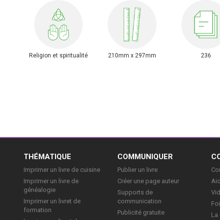
Religion et spiritualité
210mm x 297mm
236
E
THÉMATIQUE
COMMUNIQUER
C
Imprimer un livre de cuisine
Publier un livre
Con
Imprimer un livre de
Créer une page auteur
Aid
généalogie
Supports de
Vi
Imprimer un livret de
communication
Foi
formation
Publicité gratuite
La 