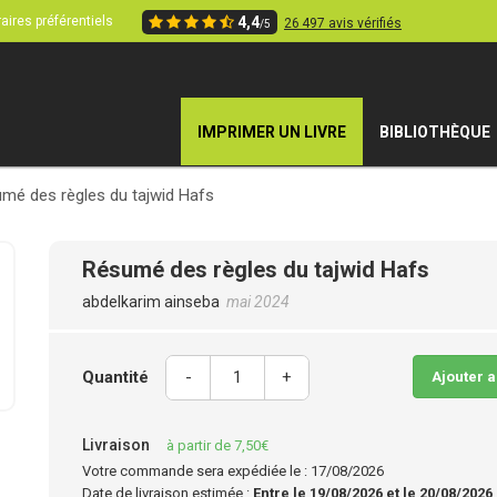
aires préférentiels
4,4
26 497 avis vérifiés
/5
IMPRIMER UN LIVRE
BIBLIOTHÈQUE
mé des règles du tajwid Hafs
Résumé des règles du tajwid Hafs
abdelkarim ainseba
mai 2024
Quantité
-
+
Ajouter 
Livraison
à partir de 7,50€
Votre commande sera expédiée le : 17/08/2026
Date de livraison estimée :
Entre le 19/08/2026 et le 20/08/2026