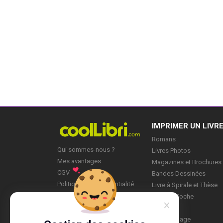
IMPRIMER UN LIVR
Romans
Qui sommes-nous ?
Livres Photos
Mes avantages
Magazines et Brochures
CGV
Bandes Dessinées
Politique de Confidentialité
Livre à Spirale et Thèse
Blog
Livre de Poche
Mes Projets
Mon profil
Marque-page