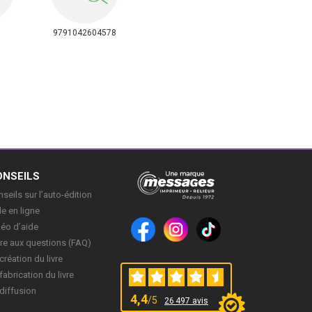
9791042604578
ONSEILS
seils sur l’auto-édition
e en ligne
déo d’aide
re aux questions (FAQ)
création du livre
fabrication du livre
diffusion
4,4
/5
26 497 avis