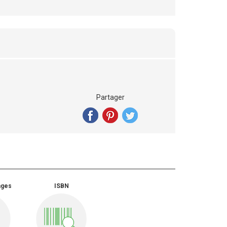
Partager
ages
ISBN