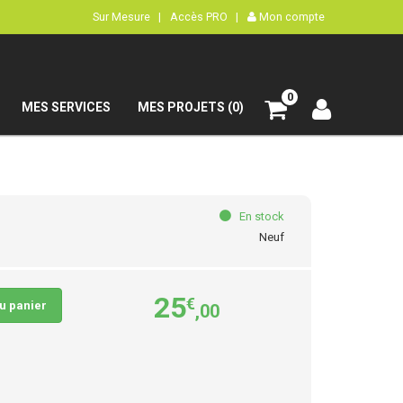
Sur Mesure |
Accès PRO |
Mon compte
0
MES SERVICES
MES PROJETS (0)
En stock
Neuf
25
€
au panier
,00