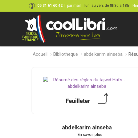
05 31 61 60 42
|
par mail
lun. au ven. de 8h30 à 18h
Hor
Accueil
Bibliothèque
abdelkarim ainseba
Résu
abdelkarim ainseba
En savoir plus