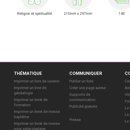
Religion et spiritualité
210mm x 297mm
140
E
THÉMATIQUE
COMMUNIQUER
C
Imprimer un livre de cuisine
Publier un livre
Con
Imprimer un livre de
Créer une page auteur
Aid
généalogie
Supports de
Vi
Imprimer un livret de
communication
Foi
formation
Publicité gratuite
La 
Imprimer un livret de messe
La 
baptême
Presse
La 
Imprimer un livret de messe
pour votre mariage