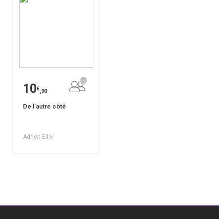
10
€
,90
De l'autre côté
Adrien Ellix