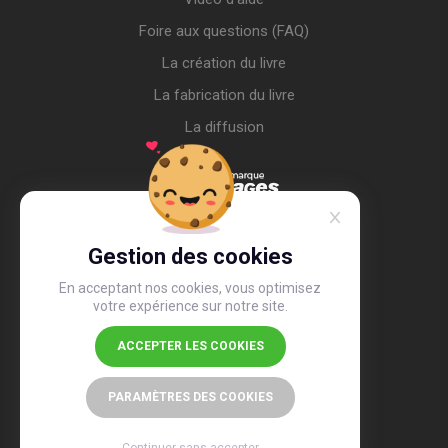
Foire aux questions (FAQ)
La création du livre
La fabrication du livre
La diffusion
Gestion des cookies
En acceptant nos cookies, vous optimisez
votre expérience sur notre site.
ACCEPTER LES COOKIES
4,4
/5
26 491 avis
PARAMÈTRES DES COOKIES