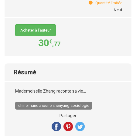
Quantité limitée
Neuf
Acheter à l’auteur
30
€
,77
Résumé
Mademoiselle Zhang raconte sa vie...
chine mandchourie shenyang sociologie
Partager