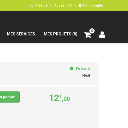
Sur Mesure |
Accès PRO |
Mon compte
0
MES SERVICES
MES PROJETS (0)
En stock
Neuf
12
€
au panier
,00