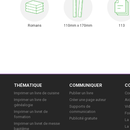
Romans
110mm x 170mm
113
E
THÉMATIQUE
COMMUNIQUER
C
Imprimer un livre de cuisine
Publier un livre
Con
Imprimer un livre de
Créer une page auteur
Aid
généalogie
Supports de
Vi
Imprimer un livret de
communication
Foi
formation
Publicité gratuite
La 
Imprimer un livret de messe
La 
baptême