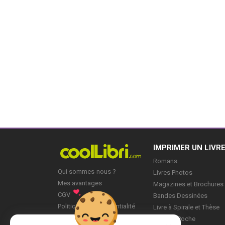
IMPRIMER UN LIVR
Romans
Qui sommes-nous ?
Livres Photos
Mes avantages
Magazines et Brochures
CGV
Bandes Dessinées
Politique de Confidentialité
Livre à Spirale et Thèse
Blog
Livre de Poche