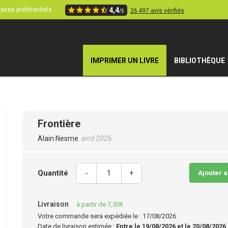
aires préférentiels
4,4
26 497 avis vérifiés
/5
IMPRIMER UN LIVRE
BIBLIOTHÈQUE
Frontière
Alain Nesme
avril 2026
Quantité
-
+
Ajouter 
Livraison
à partir de 7,50€
Votre commande sera expédiée le : 17/08/2026
Date de livraison estimée :
Entre le 19/08/2026 et le 20/08/2026