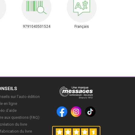
9791043501524
Français
ONSEILS
seils sur l’auto-édition
e en ligne
déo d’aide
re aux questions (FAQ)
création du livre
fabrication du livre