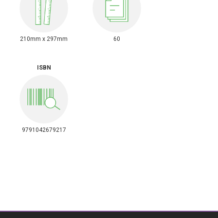
210mm x 297mm
60
ISBN
9791042679217