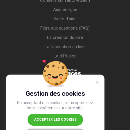
Conseils sur l’auto-édition
Aide en ligne
Vidéo d’aide
Foire aux questions (FAQ)
La création du livre
La fabrication du livre
La diffusion
Gestion des cookies
En acceptant nos cookies, vous optimisez
votre expérience sur notre site.
ACCEPTER LES COOKIES
4,4
/5
26 518 avis