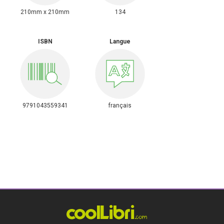
210mm x 210mm
134
ISBN
Langue
9791043559341
français