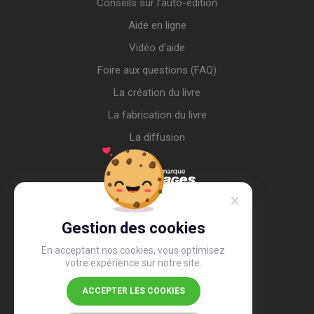
Conseils sur l’auto-édition
Aide en ligne
Vidéo d’aide
Foire aux questions (FAQ)
La création du livre
La fabrication du livre
La diffusion
Gestion des cookies
En acceptant nos cookies, vous optimisez
votre expérience sur notre site.
ACCEPTER LES COOKIES
4,4
/5
26 505 avis