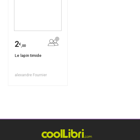
2
€
,00
Le lapin timide
alexandre Fournier