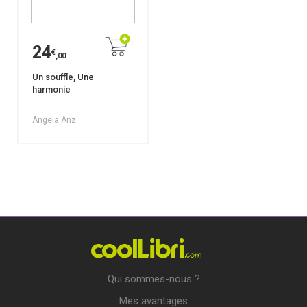
24
€
,00
Un souffle, Une
harmonie
Angela Anz
Qui sommes-nous ?
Mes avantages