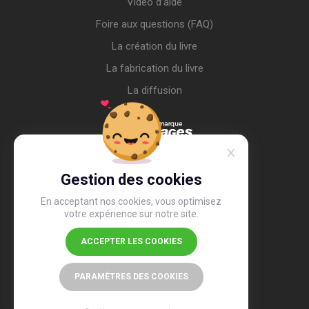
Vidéo d’aide
Foire aux questions (FAQ)
La création du livre
La fabrication du livre
La diffusion
Gestion des cookies
En acceptant nos cookies, vous optimisez
votre expérience sur notre site.
ACCEPTER LES COOKIES
4,4
/5
26 491 avis
PARAMÈTRES DES COOKIES