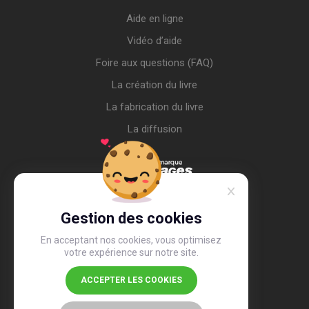
Aide en ligne
Vidéo d’aide
Foire aux questions (FAQ)
La création du livre
La fabrication du livre
La diffusion
Gestion des cookies
En acceptant nos cookies, vous optimisez
votre expérience sur notre site.
ACCEPTER LES COOKIES
4,4
/5
26 497 avis