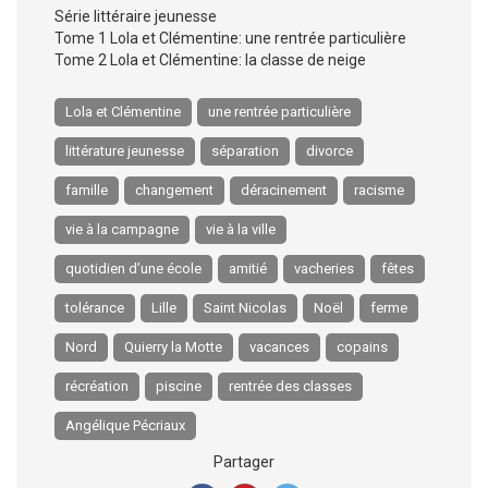
Série littéraire jeunesse
Tome 1 Lola et Clémentine: une rentrée particulière
Tome 2 Lola et Clémentine: la classe de neige
Lola et Clémentine
une rentrée particulière
littérature jeunesse
séparation
divorce
famille
changement
déracinement
racisme
vie à la campagne
vie à la ville
quotidien d’une école
amitié
vacheries
fêtes
tolérance
Lille
Saint Nicolas
Noël
ferme
Nord
Quierry la Motte
vacances
copains
récréation
piscine
rentrée des classes
Angélique Pécriaux
Partager