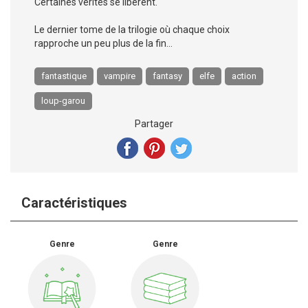
Certaines vérités se libèrent.
Le dernier tome de la trilogie où chaque choix
rapproche un peu plus de la fin…
fantastique
vampire
fantasy
elfe
action
loup-garou
Partager
Caractéristiques
Genre
Genre