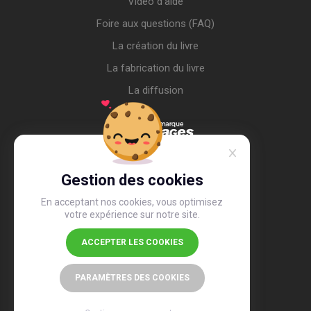
Vidéo d’aide
Foire aux questions (FAQ)
La création du livre
La fabrication du livre
La diffusion
Gestion des cookies
En acceptant nos cookies, vous optimisez
votre expérience sur notre site.
ACCEPTER LES COOKIES
4,4
/5
26 505 avis
PARAMÈTRES DES COOKIES