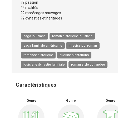
?? passion
?? rivalités
?? marécages sauvages
?? dynasties et héritages
saga louisiane
roman historique louisiane
saga familiale américaine
mississippi roman
romance historique
sudiste plantations
louisiane dynastie familiale
roman style outlandee
Caractéristiques
Genre
Genre
Genre