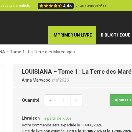
aires préférentiels
4,4
26 487 avis vérifiés
/5
IMPRIMER UN LIVRE
BIBLIOTHÈQUE
NA – Tome 1 : La Terre des Marécages
LOUISIANA – Tome 1 : La Terre des Mar
Anna Marwood
mai 2026
Quantité
-
+
Ajouter 
Livraison
à partir de 7,50€
Votre commande sera expédiée le : 14/08/2026
Date de livraison estimée :
Entre le 18/08/2026 et le 19/08/2026