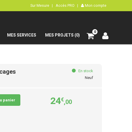
Sur Mesure |
Accès PRO |
Mon compte
0
MES SERVICES
MES PROJETS (0)
écages
En stock
Neuf
24
€
au panier
,00