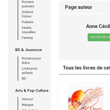
Romans
page auteur
policiers
Science
Fiction
Poésies
Anne Cécil
Essais,
nouvelles
CONTACTER L’
Fantasy
BD & Jeunesse
Romans pour
Ados
Tous les livres de ce
Livres pour
enfants
BD
Arts & Pop-Culture
Humour
Mangas