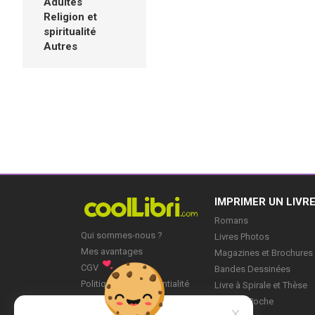
Adultes
Religion et
spiritualité
Autres
IMPRIMER UN LIVR
Romans
Qui sommes-nous ?
Livres Photos
Mes avantages
Magazines et Brochures
CGV
Bandes Dessinées
Politique de Confidentialité
Livre à Spirale et Thèse
Blog
Livre de Poche