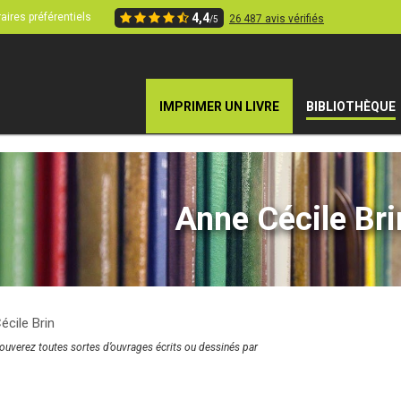
aires préférentiels
4,4
26 487 avis vérifiés
/5
IMPRIMER UN LIVRE
BIBLIOTHÈQUE
Anne Cécile Bri
écile Brin
rouverez toutes sortes d’ouvrages écrits ou dessinés par