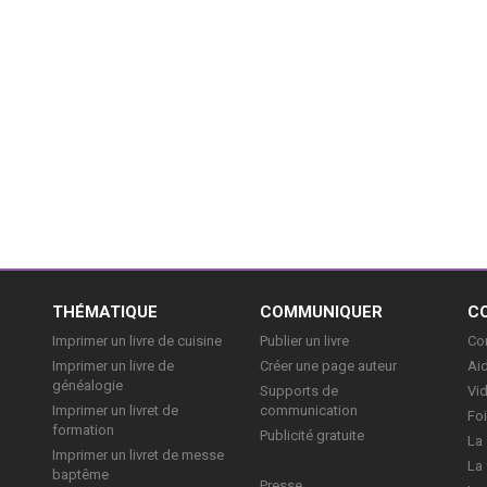
E
THÉMATIQUE
COMMUNIQUER
C
Imprimer un livre de cuisine
Publier un livre
Con
Imprimer un livre de
Créer une page auteur
Aid
généalogie
Supports de
Vi
Imprimer un livret de
communication
Foi
formation
Publicité gratuite
La 
Imprimer un livret de messe
La 
baptême
Presse