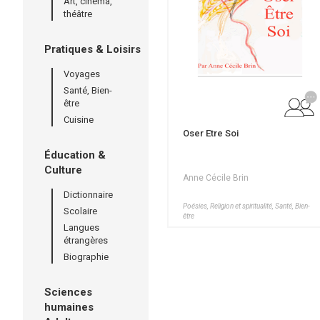
Art, cinéma,
théâtre
Pratiques & Loisirs
Voyages
Santé, Bien-
être
Cuisine
Oser Etre Soi
Éducation &
Culture
Anne Cécile Brin
Dictionnaire
Poésies, Religion et spiritualité, Santé, Bien-
Scolaire
être
Langues
étrangères
Biographie
Sciences
humaines