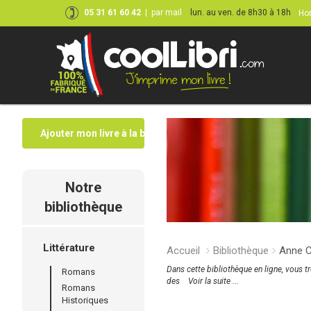
05 31 61 60 42
|
par mail
lun. au ven. de 8h30 à 18h
Hor
Ajouter mon livre à la bibliothèque
Notre
bibliothèque
Littérature
Accueil
Bibliothèque
Anne C
Dans cette bibliothèque en ligne, vous t
Romans
des
Voir la suite ...
Romans
Historiques