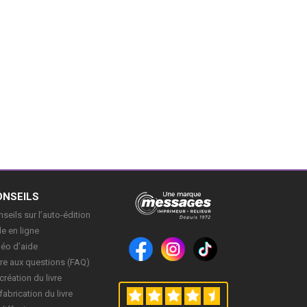
ONSEILS
seils sur l’auto-édition
e en ligne
déo d’aide
re aux questions (FAQ)
création du livre
fabrication du livre