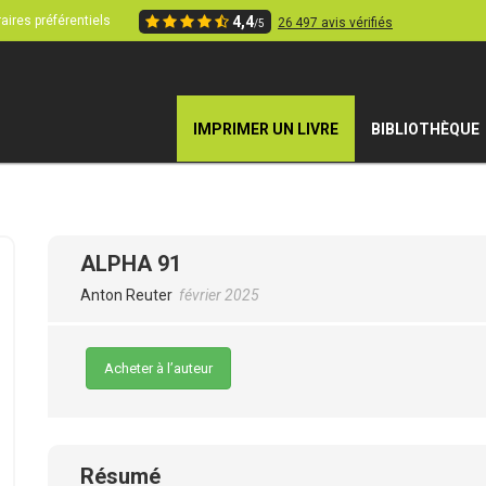
aires préférentiels
4,4
26 497 avis vérifiés
/5
IMPRIMER UN LIVRE
BIBLIOTHÈQUE
ALPHA 91
Anton Reuter
février 2025
Acheter à l’auteur
Résumé