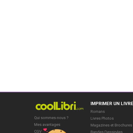
IMPRIMER UN LIVR
Romans
Qui sommes-nous ?
Livres Photos
Mes avantages
Magazines et Brochures
CGV
Bandes Dessinées