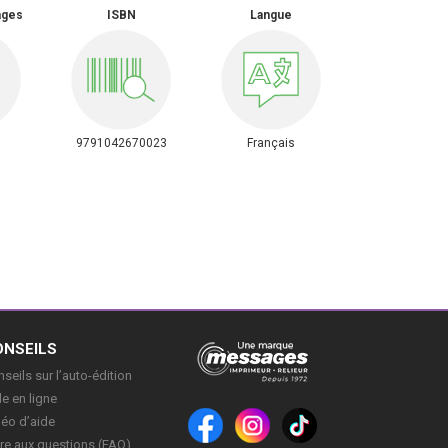
ages
ISBN
Langue
9791042670023
Français
ONSEILS
seils sur l’auto-édition
e en ligne
déo d’aide
re aux questions (FAQ)