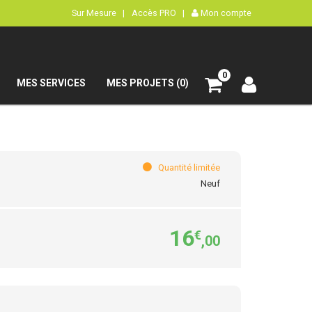
Sur Mesure |
Accès PRO |
Mon compte
0
MES SERVICES
MES PROJETS (0)
Quantité limitée
Neuf
16
€
,00