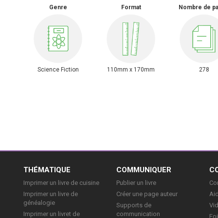
Genre
Format
Nombre de p
Science Fiction
110mm x 170mm
278
E
THÉMATIQUE
COMMUNIQUER
C
Imprimer un livre de cuisine
Publier un livre
Con
Imprimer un livre de
Créer une page auteur
Aid
généalogie
Supports de
Vi
Imprimer un livret de
communication
Foi