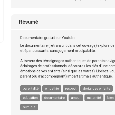
Résumé
Documentaire gratuit sur Youtube
Le documentaire (retranscrit dans cet ouvrage) explore de 
et épanouissante, sans jugement ni culpabilité.
À travers des témoignages authentiques de parents navi
éclairages de professionnels, découvrez les clés d’une com
émotions de vos enfants (ainsi que les vôtres). Libérez-vou
parent (ou d’accompagnant) imparfait mais authentique.
parentalité
empathie
respect
droits des enfants
éducation
documentaire
amour
maternité
bien-
burn-out