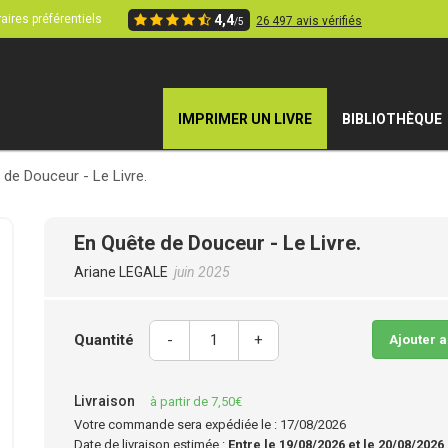
aires préférentiels
4,4
26 497 avis vérifiés
/5
IMPRIMER UN LIVRE
BIBLIOTHÈQUE
 de Douceur - Le Livre.
En Quête de Douceur - Le Livre.
Ariane LEGALE
juin 2025
Quantité
-
+
Ajouter 
Livraison
à partir de 7,50€
Votre commande sera expédiée le : 17/08/2026
Date de livraison estimée :
Entre le 19/08/2026 et le 20/08/2026