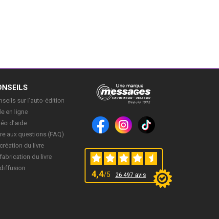
ONSEILS
seils sur l’auto-édition
e en ligne
déo d’aide
re aux questions (FAQ)
création du livre
fabrication du livre
diffusion
4,4
/5
26 497 avis