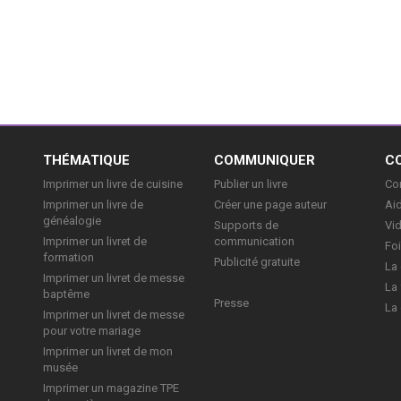
E
THÉMATIQUE
COMMUNIQUER
C
Imprimer un livre de cuisine
Publier un livre
Con
Imprimer un livre de
Créer une page auteur
Aid
généalogie
Supports de
Vi
Imprimer un livret de
communication
Foi
formation
Publicité gratuite
La 
Imprimer un livret de messe
La 
baptême
Presse
La 
Imprimer un livret de messe
pour votre mariage
Imprimer un livret de mon
musée
Imprimer un magazine TPE