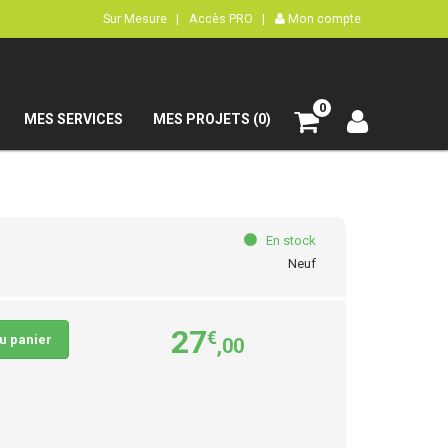
Sur Mesure |
Accès PRO |
Mon compte
0
MES SERVICES
MES PROJETS (0)
En stock
Neuf
27
€
au panier
,00